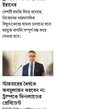
ইরানের
দেশটি হুমকি দিয়ে বলেছে,
নিজেদের পারমাণবিক
বিদ্যুৎকেন্দ্রে হামলা চালানো হলে
হরমুজ প্রণালি সম্পূর্ণ বন্ধ করে
দেওয়া হবে।
স্টারমারের ধৈর্যকে
অবমূল্যায়ন করবেন না:
ট্রাম্পকে ফিনল্যান্ডের
প্রেসিডেন্ট