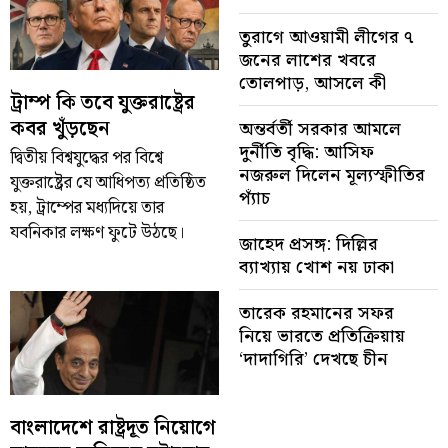
তুরাগে আওয়ামী লীগের ৭
জনের লাশের খবরে
তোলপাড়, আসলে কী
ট্রাম্প কি তবে যুক্তরাষ্ট্রের
কবর খুঁড়ছেন
অন্তর্বর্তী সরকার আমলে
দুর্নীতি বৃদ্ধি: আসিফ
দ্বিতীয় বিশ্বযুদ্ধের পর বিশ্বে
নজরুল দিলেন মূল্যস্ফীতির
যুক্তরাষ্ট্রের যে আধিপত্য প্রতিষ্ঠিত
প্যাঁচ
হয়, ট্রাম্পের মধ্যদিয়ে তার
যবনিকার লক্ষণ ফুটে উঠছে।
জাহেদ প্রসঙ্গ: দিল্লির
ব্যাখ্যায় খোশ নয় ঢাকা
তারেক রহমানের সফর
নিয়ে ভারতে প্রতিক্রিয়ায়
‘দাদাগিরি’ দেখছে চীন
বাংলাদেশে রাষ্ট্রদূত নিয়োগে