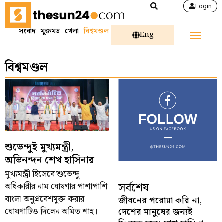
Login
সংবাদ
মুক্তমত
খেলা
বিশ্বমণ্ডল
Eng
বিশ্বমণ্ডল
শুভেন্দুই মুখ্যমন্ত্রী,
অভিনন্দন শেখ হাসিনার
মুখ্যমন্ত্রী হিসেবে শুভেন্দু
সর্বশেষ
অধিকারীর নাম ঘোষণার পাশাপাশি
বাংলা অনুপ্রবেশমুক্ত করার
জীবনের পরোয়া করি না,
ঘোষণাটিও দিলেন অমিত শাহ।
দেশের মানুষের জন্যই