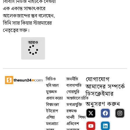
বিবিসি নিউজ নাইটকে দেওয়া
এক একান্ত সাক্ষাৎকারে
আলেকজান্দের স্তুব বলেছেন,
তিনি স্যার কিয়ার স্টারমারের
নেতৃত্বের ভক্ত।
আরও
যোগাযোগ
ভিডিও
জননীতি
আমাদের সম্পর্কে
ছবি মহল
ব্যবসাপাতি
মুক্তমত
ঘোরাঘুরি
ডিসক্লেইমার
প্রবাস কড়চা
অন্তর্জালে চর্চিত
অনুসরণ করুন
বিশ্বমণ্ডল
তথ্যপ্রযু্ক্তি
ইউরোপ
রঙ্গমঞ্চ
এশিয়া
মানবী
শিক্ষা
মধ্যপ্রাচ্য
প্রতিবেশ