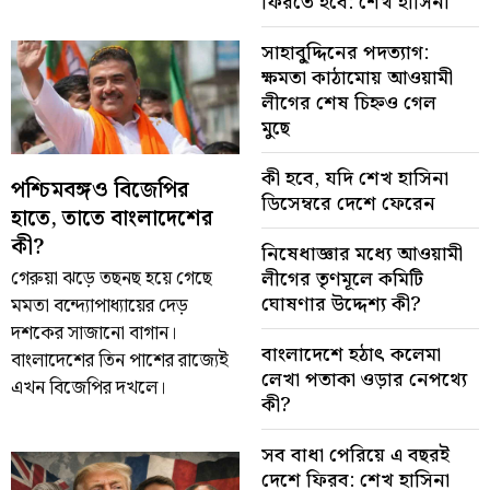
ফিরতে হবে: শেখ হাসিনা
সাহাবু্দ্দিনের পদত্যাগ:
ক্ষমতা কাঠামোয় আওয়ামী
লীগের শেষ চিহ্নও গেল
মুছে
কী হবে, যদি শেখ হাসিনা
পশ্চিমবঙ্গও বিজেপির
ডিসেম্বরে দেশে ফেরেন
হাতে, তাতে বাংলাদেশের
কী?
নিষেধাজ্ঞার মধ্যে আওয়ামী
গেরুয়া ঝড়ে তছনছ হয়ে গেছে
লীগের তৃণমূলে কমিটি
ঘোষণার উদ্দেশ্য কী?
মমতা বন্দ্যোপাধ্যায়ের দেড়
দশকের সাজানো বাগান।
বাংলাদেশে হঠাৎ কলেমা
বাংলাদেশের তিন পাশের রাজ্যেই
লেখা পতাকা ওড়ার নেপথ্যে
এখন বিজেপির দখলে।
কী?
সব বাধা পেরিয়ে এ বছরই
দেশে ফিরব: শেখ হাসিনা