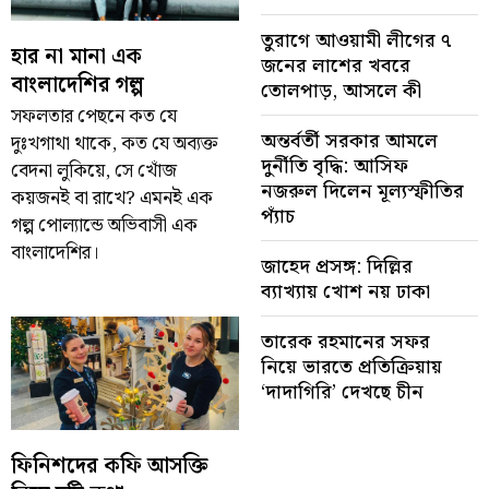
তুরাগে আওয়ামী লীগের ৭
হার না মানা এক
জনের লাশের খবরে
বাংলাদেশির গল্প
তোলপাড়, আসলে কী
সফলতার পেছনে কত যে
অন্তর্বর্তী সরকার আমলে
দুঃখগাথা থাকে, কত যে অব্যক্ত
দুর্নীতি বৃদ্ধি: আসিফ
বেদনা লুকিয়ে, সে খোঁজ
নজরুল দিলেন মূল্যস্ফীতির
কয়জনই বা রাখে? এমনই এক
প্যাঁচ
গল্প পোল্যান্ডে অভিবাসী এক
বাংলাদেশির।
জাহেদ প্রসঙ্গ: দিল্লির
ব্যাখ্যায় খোশ নয় ঢাকা
তারেক রহমানের সফর
নিয়ে ভারতে প্রতিক্রিয়ায়
‘দাদাগিরি’ দেখছে চীন
ফিনিশদের কফি আসক্তি