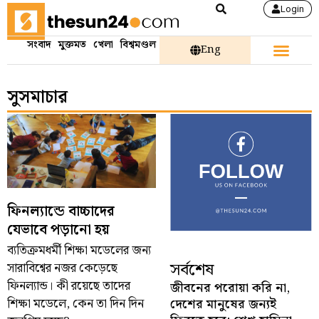
Login
সংবাদ
মুক্তমত
খেলা
বিশ্বমণ্ডল
Eng
সুসমাচার
ফিনল্যান্ডে বাচ্চাদের
যেভাবে পড়ানো হয়
ব্যতিক্রমধর্মী শিক্ষা মডেলের জন্য
সর্বশেষ
সারাবিশ্বের নজর কেড়েছে
ফিনল্যান্ড। কী রয়েছে তাদের
জীবনের পরোয়া করি না,
শিক্ষা মডেলে, কেন তা দিন দিন
দেশের মানুষের জন্যই