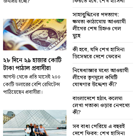
ফিরতে হবে: শেখ হাসিনা
জনপ্রিয় হচ্ছে?
সাহাবু্দ্দিনের পদত্যাগ:
ক্ষমতা কাঠামোয় আওয়ামী
লীগের শেষ চিহ্নও গেল
মুছে
কী হবে, যদি শেখ হাসিনা
ডিসেম্বরে দেশে ফেরেন
২৮ দিনে ২৯ হাজার কোটি
টাকা পাঠাল প্রবাসীরা
নিষেধাজ্ঞার মধ্যে আওয়ামী
আগস্ট থেকে প্রতি মাসেই ২০০
লীগের তৃণমূলে কমিটি
ঘোষণার উদ্দেশ্য কী?
কোটি ডলারের বেশি রেমিটেন্স
পাঠিয়েছেন প্রবাসীরা।
বাংলাদেশে হঠাৎ কলেমা
লেখা পতাকা ওড়ার নেপথ্যে
কী?
সব বাধা পেরিয়ে এ বছরই
দেশে ফিরব: শেখ হাসিনা