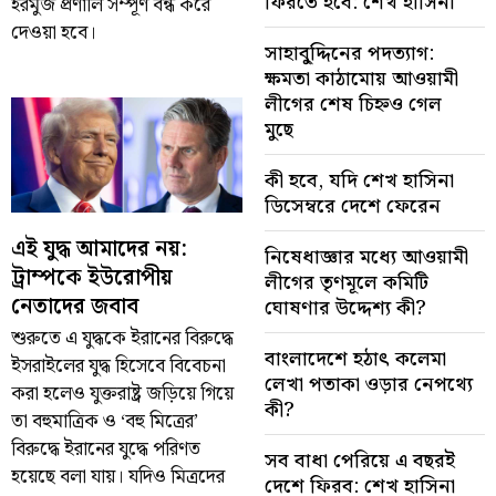
ফিরতে হবে: শেখ হাসিনা
হরমুজ প্রণালি সম্পূর্ণ বন্ধ করে
দেওয়া হবে।
সাহাবু্দ্দিনের পদত্যাগ:
ক্ষমতা কাঠামোয় আওয়ামী
লীগের শেষ চিহ্নও গেল
মুছে
কী হবে, যদি শেখ হাসিনা
ডিসেম্বরে দেশে ফেরেন
এই যুদ্ধ আমাদের নয়:
নিষেধাজ্ঞার মধ্যে আওয়ামী
ট্রাম্পকে ইউরোপীয়
লীগের তৃণমূলে কমিটি
নেতাদের জবাব
ঘোষণার উদ্দেশ্য কী?
শুরুতে এ যুদ্ধকে ইরানের বিরুদ্ধে
বাংলাদেশে হঠাৎ কলেমা
ইসরাইলের যুদ্ধ হিসেবে বিবেচনা
লেখা পতাকা ওড়ার নেপথ্যে
করা হলেও যুক্তরাষ্ট্র জড়িয়ে গিয়ে
কী?
তা বহুমাত্রিক ও ‘বহু মিত্রের’
বিরুদ্ধে ইরানের যুদ্ধে পরিণত
সব বাধা পেরিয়ে এ বছরই
হয়েছে বলা যায়। যদিও মিত্রদের
দেশে ফিরব: শেখ হাসিনা