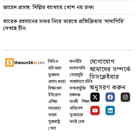
জাহেদ প্রসঙ্গ: দিল্লির ব্যাখ্যায় খোশ নয় ঢাকা
তারেক রহমানের সফর নিয়ে ভারতে প্রতিক্রিয়ায় ‘দাদাগিরি’
দেখছে চীন
যোগাযোগ
ভিডিও
জননীতি
আমাদের সম্পর্কে
ছবি মহল
ব্যবসাপাতি
মুক্তমত
ঘোরাঘুরি
ডিসক্লেইমার
প্রবাস কড়চা
অন্তর্জালে চর্চিত
অনুসরণ করুন
বিশ্বমণ্ডল
তথ্যপ্রযু্ক্তি
ইউরোপ
রঙ্গমঞ্চ
এশিয়া
মানবী
শিক্ষা
মধ্যপ্রাচ্য
প্রতিবেশ
ভারত
সুসমাচার
যুক্তরাষ্ট্র
ফ্যাক্ট চেক
খেলা