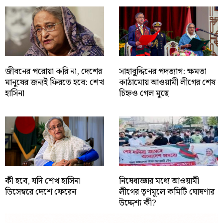
জীবনের পরোয়া করি না, দেশের
সাহাবু্দ্দিনের পদত্যাগ: ক্ষমতা
মানুষের জন্যই ফিরতে হবে: শেখ
কাঠামোয় আওয়ামী লীগের শেষ
হাসিনা
চিহ্নও গেল মুছে
কী হবে, যদি শেখ হাসিনা
নিষেধাজ্ঞার মধ্যে আওয়ামী
ডিসেম্বরে দেশে ফেরেন
লীগের তৃণমূলে কমিটি ঘোষণার
উদ্দেশ্য কী?