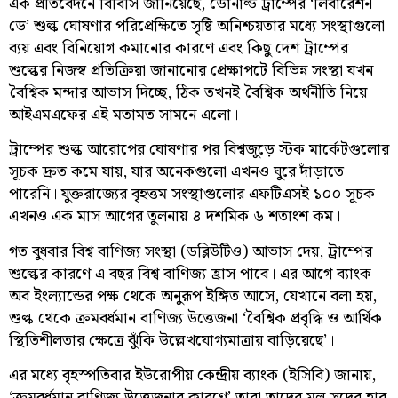
এক প্রতিবেদনে বিবিসি জানিয়েছে, ডোনাল্ড ট্রাম্পের ‘লিবারেশন
ডে’ শুল্ক ঘোষণার পরিপ্রেক্ষিতে সৃষ্টি অনিশ্চয়তার মধ্যে সংস্থাগুলো
ব্যয় এবং বিনিয়োগ কমানোর কারণে এবং কিছু দেশ ট্রাম্পের
শুল্কের নিজস্ব প্রতিক্রিয়া জানানোর প্রেক্ষাপটে বিভিন্ন সংস্থা যখন
বৈশ্বিক মন্দার আভাস দিচ্ছে, ঠিক তখনই বৈশ্বিক অর্থনীতি নিয়ে
আইএমএফের এই মতামত সামনে এলো।
ট্রাম্পের শুল্ক আরোপের ঘোষণার পর বিশ্বজুড়ে স্টক মার্কেটগুলোর
সূচক দ্রুত কমে যায়, যার অনেকগুলো এখনও ঘুরে দাঁড়াতে
পারেনি। যুক্তরাজ্যের বৃহত্তম সংস্থাগুলোর এফটিএসই ১০০ সূচক
এখনও এক মাস আগের তুলনায় ৪ দশমিক ৬ শতাংশ কম।
গত বুধবার বিশ্ব বাণিজ্য সংস্থা (ডব্লিউটিও) আভাস দেয়, ট্রাম্পের
শুল্কের কারণে এ বছর বিশ্ব বাণিজ্য হ্রাস পাবে। এর আগে ব্যাংক
অব ইংল্যান্ডের পক্ষ থেকে অনুরূপ ইঙ্গিত আসে, যেখানে বলা হয়,
শুল্ক থেকে ক্রমবর্ধমান বাণিজ্য উত্তেজনা ‘বৈশ্বিক প্রবৃদ্ধি ও আর্থিক
স্থিতিশীলতার ক্ষেত্রে ঝুঁকি উল্লেখযোগ্যমাত্রায় বাড়িয়েছে’।
এর মধ্যে বৃহস্পতিবার ইউরোপীয় কেন্দ্রীয় ব্যাংক (ইসিবি) জানায়,
‘ক্রমবর্ধমান বাণিজ্য উত্তেজনার কারণে’ তারা তাদের মূল সুদের হার