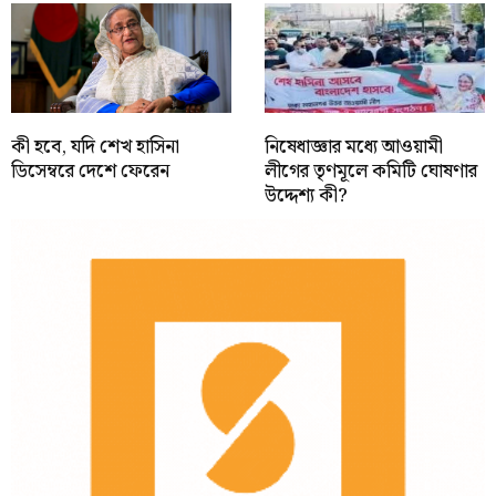
কী হবে, যদি শেখ হাসিনা
নিষেধাজ্ঞার মধ্যে আওয়ামী
ডিসেম্বরে দেশে ফেরেন
লীগের তৃণমূলে কমিটি ঘোষণার
উদ্দেশ্য কী?