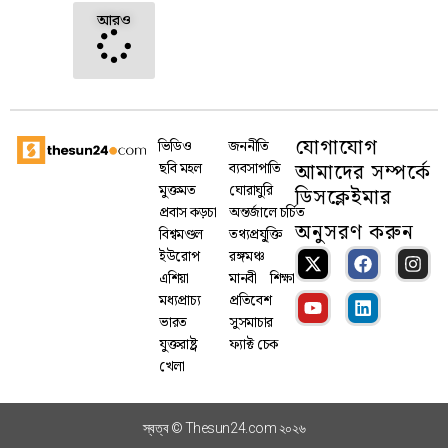
আরও
যোগাযোগ
ভিডিও
জননীতি
আমাদের সম্পর্কে
ছবি মহল
ব্যবসাপাতি
মুক্তমত
ঘোরাঘুরি
ডিসক্লেইমার
প্রবাস কড়চা
অন্তর্জালে চর্চিত
অনুসরণ করুন
বিশ্বমণ্ডল
তথ্যপ্রযু্ক্তি
ইউরোপ
রঙ্গমঞ্চ
এশিয়া
মানবী
শিক্ষা
মধ্যপ্রাচ্য
প্রতিবেশ
ভারত
সুসমাচার
যুক্তরাষ্ট্র
ফ্যাক্ট চেক
খেলা
স্বত্ব © Thesun24.com ২০২৬