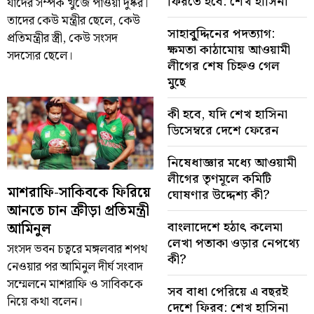
ফিরতে হবে: শেখ হাসিনা
যাদের সম্পর্ক খুঁজে পাওয়া দুষ্কর।
তাদের কেউ মন্ত্রীর ছেলে, কেউ
সাহাবু্দ্দিনের পদত্যাগ:
প্রতিমন্ত্রীর স্ত্রী, কেউ সংসদ
ক্ষমতা কাঠামোয় আওয়ামী
সদস্যের ছেলে।
লীগের শেষ চিহ্নও গেল
মুছে
কী হবে, যদি শেখ হাসিনা
ডিসেম্বরে দেশে ফেরেন
নিষেধাজ্ঞার মধ্যে আওয়ামী
লীগের তৃণমূলে কমিটি
মাশরাফি-সাকিবকে ফিরিয়ে
ঘোষণার উদ্দেশ্য কী?
আনতে চান ক্রীড়া প্রতিমন্ত্রী
বাংলাদেশে হঠাৎ কলেমা
আমিনুল
লেখা পতাকা ওড়ার নেপথ্যে
সংসদ ভবন চত্বরে মঙ্গলবার শপথ
কী?
নেওয়ার পর আমিনুল দীর্ঘ সংবাদ
সম্মেলনে মাশরাফি ও সাবিককে
সব বাধা পেরিয়ে এ বছরই
নিয়ে কথা বলেন।
দেশে ফিরব: শেখ হাসিনা