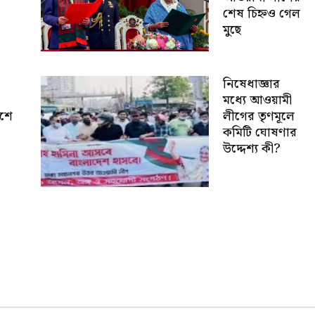
শেষ চিহ্নও গেল
মুছে
নিষেধাজ্ঞার
মধ্যে আওয়ামী
েশে
লীগের তৃণমূলে
কমিটি ঘোষণার
উদ্দেশ্য কী?