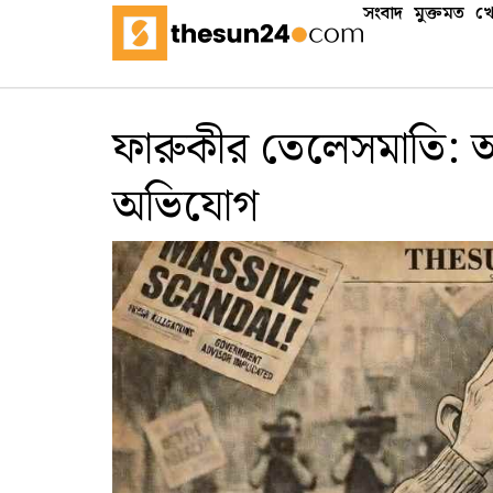
সংবাদ
মুক্তমত
খে
ফারুকীর তেলেসমাতি: অস্ত
অভিযোগ