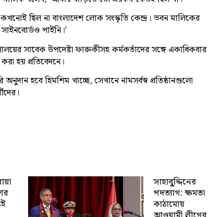
তে কখনোই ছিল না বাংলাদেশ লোক সংস্কৃতি কেন্দ্র। ভবন মালিকের
সাইনবোর্ডও পাইনি।’
ত্রণালয়ের সাবেক উপদেষ্টা ফারুকীসহ কর্মকর্তাদের সঙ্গে একাধিকবার
করা হয় প্রতিবেদনে।
 অনুদান হবে হিমশিম খাচ্ছে, সেখানে নামসর্বস্ব প্রতিষ্ঠানগুলো
্মীদের।
োয়া
সাহাবু্দ্দিনের
শের
পদত্যাগ: ক্ষমতা
যই
কাঠামোয়
আওয়ামী লীগের