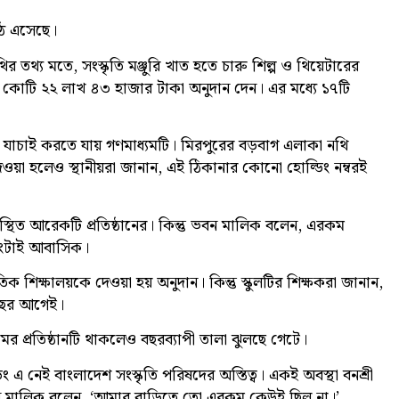
ঠে এসেছে।
 তথ্য মতে, সংস্কৃতি মঞ্জুরি খাত হতে চারু শিল্প ও থিয়েটারের
 ২ কোটি ২২ লাখ ৪৩ হাজার টাকা অনুদান দেন। এর মধ্যে ১৭টি
্যতা যাচাই করতে যায় গণমাধ্যমটি। মিরপুরের বড়বাগ এলাকা নথি
দেওয়া হলেও স্থানীয়রা জানান, এই ঠিকানার কোনো হোল্ডিং নম্বরই
বস্থিত আরেকটি প্রতিষ্ঠানের। কিন্তু ভবন মালিক বলেন, এরকম
ডিংটাই আবাসিক।
িক শিক্ষালয়কে দেওয়া হয় অনুদান। কিন্তু স্কুলটির শিক্ষকরা জানান,
ই বছর আগেই।
ের প্রতিষ্ঠানটি থাকলেও বছরব্যাপী তালা ঝুলছে গেটে।
িং এ নেই বাংলাদেশ সংস্কৃতি পরিষদের অস্তিত্ব। একই অবস্থা বনশ্রী
 ভবন মালিক বলেন, ‘আমার বাড়িতে তো এরকম কেউই ছিল না।’