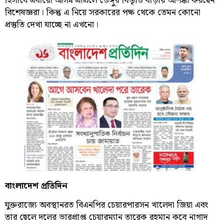
হিসাবে এবারো আসন্ন এপ্রিলে ডেঙ্গুর বিস্তৃতি বাড়ার আশঙ্কা করছেন
বিশেষজ্ঞরা। কিন্তু এ নিয়ে সরকারের পক্ষ থেকে তেমন কোনো
প্রস্তুতি দেখা যাচ্ছে না এখনো।
বাংলাদেশ প্রতিদিন
যুক্তরাজ্যে অবস্থানরত বিএনপির চেয়ারপারসন খালেদা জিয়া এবং
তার ছেলে দলের ভারপ্রাপ্ত চেয়ারম্যান তারেক রহমান কবে নাগাদ