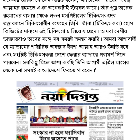
প্রফেসর জাহিদ হোসেন আরও বলেন, ‘ম্যাডামের শরীরের অবস্থা
আল্লাহর রহমতে এখন অনেকটাই স্ট্যাবল আছে। তাঁর পুত্র তারেক
রহমানের বাসায় থেকে লন্ডন হসপিটালের চিকিৎসকদের
তত্ত্বাবধানে চিকিৎসাধীন রয়েছেন তিনি। তাঁরা (চিকিৎসকরা) হোম
ভিজিটের মাধ্যমে এই চিকিৎসা চালিয়ে যাচ্ছেন। আমরা দেশীয়
ডাক্তাররাও তাদের সঙ্গে সব সময়ই সমন্বয় করছি। আমরা আশাবাদী
যে ম্যাডামের শারীরিক অবস্থার ইনশা আল্লাহ আরও উন্নতি হবে
এবং সংশ্লিষ্ট চিকিৎসকরা দেশে ফেরার ব্যাপারে পরামর্শ দিতে
পারবেন। সবকিছু মিলে আশা করছি তিনি আগামী এপ্রিল মাসের
যেকোনো সময়ই বাংলাদেশে ফিরতে পারবেন।’