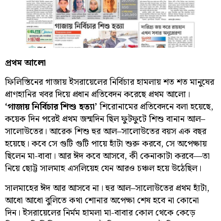
প্রথম আলো
ফিলিস্তিনের গাজায় ইসরায়েলের নির্বিচার হামলায় শত শত মানুষের
প্রাণহানির খবর দিয়ে প্রধান প্রতিবেদন করেছে প্রথম আলো।
‘গাজায় নির্বিচার শিশু হত্যা’
শিরোনামের প্রতিবেদনে বলা হয়েছে,
কয়েক দিন পরেই প্রথম জন্মদিন ছিল ফুটফুটে শিশু বানান আল–
সালোউতের। আরেক শিশু হুর আল–সালোউতের বয়স এক বছর
হয়েছে। কবে সে গুটি গুটি পায়ে হাঁটা শুরু করবে, সে অপেক্ষায়
ছিলেন মা-বাবা। আর ঈদ কবে আসবে, কী কেনাকাটা করবে—তা
নিয়ে ছোট্ট সালমাহ এসলিয়েহ যেন আরও চঞ্চল হয়ে উঠেছিল।
সালমাহের ঈদ আর আসবে না। হুর আল–সালোউতের প্রথম হাঁটা,
আধো আধো বুলিতে কথা শোনার অপেক্ষা শেষ হবে না কোনো
দিন। ইসরায়েলের নির্মম হামলা মা-বাবার কোল থেকে কেড়ে