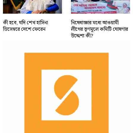
কী হবে, যদি শেখ হাসিনা
নিষেধাজ্ঞার মধ্যে আওয়ামী
ডিসেম্বরে দেশে ফেরেন
লীগের তৃণমূলে কমিটি ঘোষণার
উদ্দেশ্য কী?