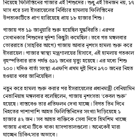
নিয়েছে ফিলিস্তিনের গাজার এই শিশুদের। শুধু এই তিনজন নয়, ১৭
মাস ধরে চলা ইসরায়েলের নির্বিচার হামলায় ফিলিস্তিনের
উপত্যকাটিতে প্রাণ হারিয়েছে প্রায় ১৮ হাজার শিশু।
গাজায় গত ১৯ জানুয়ারি শুরু হয়েছিল যুদ্ধবিরতি। এরপর
সেখানকার শিশুদের দুর্দশা কিছুটা কমেছিল। তবে গত মঙ্গলবার
ভোররাতে (সাহ্‌রির আগে) গাজায় আবার নৃশংস হামলা শুরু করে
ইসরায়েল। গাজার স্বাস্থ্য মন্ত্রণালয়ের হিসাবে, এই হামলায় গতকাল
বৃহস্পতিবার রাত পর্যন্ত ৫৯১ জনের মৃত্যু হয়েছে। এর মধ্যে শিশু
২০০। যদিও বার্তা সংস্থা এএফপি প্রথম দুই দিনে ৯৭০ জনের নিহত
হওয়ার খবর জানিয়েছিল।
নতুন করে হামলা শুরু করার পর ইসরায়েলের প্রধানমন্ত্রী বেনিয়ামিন
নেতানিয়াহু মঙ্গলবার বলেছিলেন, গাজায় নৃশংসতা ‘কেবল শুরু’
হয়েছে। বাস্তবেও তার প্রতিফলন দেখা যাচ্ছে। বিগত তিন দিনে
নিহতের পাশাপাশি আহত ফিলিস্তিনিদের সংখ্যা দাঁড়িয়েছে ১
হাজার ৪২ জন। সব আহত ব্যক্তিকে সেবা দিতে হিমশিম খাচ্ছে
গাজায় এখনো টিকে থাকা হাসপাতালগুলো। অনেকেই মারা
যাচ্ছেন চিকিৎসার অভাবে।