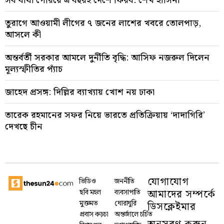
সব বাধা পেরিয়ে এ বছরই দেশে ফিরব: শেখ হাসিনা
তুরাগে আওয়ামী লীগের ৭ জনের লাশের খবরে তোলপাড়,
আসলে কী
অন্তর্বর্তী সরকার আমলে দুর্নীতি বৃদ্ধি: আসিফ নজরুল দিলেন
মূল্যস্ফীতির প্যাঁচ
জাহেদ প্রসঙ্গ: দিল্লির ব্যাখ্যায় খোশ নয় ঢাকা
তারেক রহমানের সফর নিয়ে ভারতে প্রতিক্রিয়ায় ‘দাদাগিরি’
দেখছে চীন
যোগাযোগ
ভিডিও
জননীতি
আমাদের সম্পর্কে
ছবি মহল
ব্যবসাপাতি
মুক্তমত
ঘোরাঘুরি
ডিসক্লেইমার
প্রবাস কড়চা
অন্তর্জালে চর্চিত