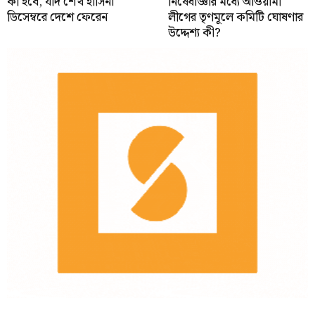
কী হবে, যদি শেখ হাসিনা
নিষেধাজ্ঞার মধ্যে আওয়ামী
ডিসেম্বরে দেশে ফেরেন
লীগের তৃণমূলে কমিটি ঘোষণার
উদ্দেশ্য কী?