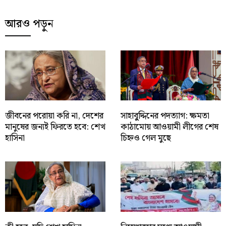
আরও পড়ুন
জীবনের পরোয়া করি না, দেশের
সাহাবু্দ্দিনের পদত্যাগ: ক্ষমতা
মানুষের জন্যই ফিরতে হবে: শেখ
কাঠামোয় আওয়ামী লীগের শেষ
হাসিনা
চিহ্নও গেল মুছে