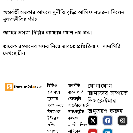
অন্তর্বর্তী সরকার আমলে দুর্নীতি বৃদ্ধি: আসিফ নজরুল দিলেন
মূল্যস্ফীতির প্যাঁচ
জাহেদ প্রসঙ্গ: দিল্লির ব্যাখ্যায় খোশ নয় ঢাকা
তারেক রহমানের সফর নিয়ে ভারতে প্রতিক্রিয়ায় ‘দাদাগিরি’
দেখছে চীন
যোগাযোগ
ভিডিও
জননীতি
আমাদের সম্পর্কে
ছবি মহল
ব্যবসাপাতি
মুক্তমত
ঘোরাঘুরি
ডিসক্লেইমার
প্রবাস কড়চা
অন্তর্জালে চর্চিত
অনুসরণ করুন
বিশ্বমণ্ডল
তথ্যপ্রযু্ক্তি
ইউরোপ
রঙ্গমঞ্চ
এশিয়া
মানবী
শিক্ষা
মধ্যপ্রাচ্য
প্রতিবেশ