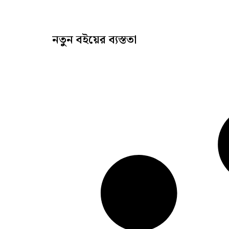
নতুন বইয়ের ব্যস্ততা