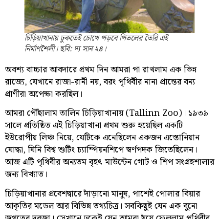
চিড়িয়াখানায় ঢুকতেই চোখে পড়বে পিতলের তৈরি এই
নির্মাণশৈলী। ছবি: দ্য সান ২৪।
অবশ্য বাচ্চার আবদারে প্রথম দিন আমরা পা রাখলাম এক ভিন্ন
রাজ্যে, যেখানে রাজা-রানী নয়, বরং পৃথিবীর নানা প্রান্তের বন্য
প্রাণীরা অপেক্ষা করছিল।
আমরা পৌঁছালাম তালিন চিড়িয়াখানায় (Tallinn Zoo)। ১৯৩৯
সালে প্রতিষ্ঠিত এই চিড়িয়াখানা প্রথম শুরু হয়েছিল একটি
ইউরোপীয় লিঞ্চ নিয়ে, যেটিকে এনেছিলেন একজন এস্তোনিয়ান
যোদ্ধা, যিনি বিশ্ব শুটিং চ্যাম্পিয়নশিপে স্বর্ণপদক জিতেছিলেন।
আজ এটি পৃথিবীর অন্যতম বৃহৎ মাউন্টেন গোট ও শিপ সংগ্রহশালার
জন্য বিখ্যাত।
চিড়িয়াখানার প্রবেশদ্বারে দাঁড়ানো মানুষ, পাশেই পোলার বিয়ার
আকৃতির মডেল আর বিভিন্ন তথ্যচিত্র। সবকিছুই যেন এক বুনো
জগতের দরজা। সেখানে ঢুকেই যেন আমরা ছুঁয়ে ফেললাম পৃথিবীর