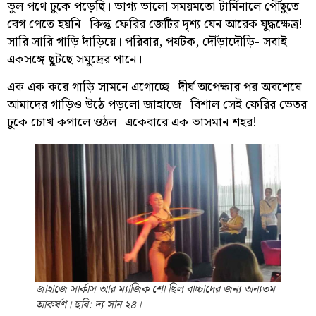
ভুল পথে ঢুকে পড়েছি। ভাগ্য ভালো সময়মতো টার্মিনালে পৌঁছুতে
বেগ পেতে হয়নি। কিন্তু ফেরির জেটির দৃশ্য যেন আরেক যুদ্ধক্ষেত্র!
সারি সারি গাড়ি দাঁড়িয়ে। পরিবার, পর্যটক, দৌঁড়াদৌড়ি- সবাই
একসঙ্গে ছুটছে সমুদ্রের পানে।
এক এক করে গাড়ি সামনে এগোচ্ছে। দীর্ঘ অপেক্ষার পর অবশেষে
আমাদের গাড়িও উঠে পড়লো জাহাজে। বিশাল সেই ফেরির ভেতর
ঢুকে চোখ কপালে ওঠল- একেবারে এক ভাসমান শহর!
জাহাজে সার্কাস আর ম্যাজিক শো ছিল বাচ্চাদের জন্য অন্যতম
আকর্ষণ। ছবি: দ্য সান ২৪।