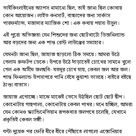
ভাইকিংলাইনের অ্যাপস নামানো ছিল, তাই জানা ছিল কোথায়
কোন আয়োজন। লাইভ কনসার্ট, বাচ্চাদের জন্য সার্কাস
পারফর্ম্যান্স, মজাদার ম্যাজিক শো। এক কথায় পয়সা উসুল।
এই পুরো অভিজ্ঞতা যেন শিশুদের জন্য ছোটখাটো ডিজনিল্যান্ড
আর বড়দের জন্য এক শান্ত রেস্ট লাউঞ্জের সমাহার।
যেমনটা জানা ছিল, জাহাজ ছাড়লো ঠিক সময়ে। আমরা উঠে
গেলাম রুফটপ ডেকে। উপরে উঠে দাঁড়াতেই চোখের সামনে খুলে
গেল এক অসীম জলছবি- যতদূর চোখ যায়, কেবল জল আর জল।
শান্ত ফিনল্যান্ড উপসাগরে পানি ঘেঁষে কুয়াশা ভাসছে। বাইরে বইছে
ঠাণ্ডা বাতাস।
জাহাজ এগোচ্ছে। মাঝে মাঝেই ভেসে উঠছিল ছোট ছোট দ্বীপ।
কোনোটায় গাছপালা, কোনোটায় কেবল পাথর। মনে হচ্ছিল, আমরা
যেন কোনও স্ক্যান্ডিনেভিয়ান রূপকথার জলপথে চলেছি, যেখানে
প্রকৃতিই কেবল সঙ্গী।
ঘণ্টা দুয়েক পর ফেরি ধীরে ধীরে পৌঁছাতে লাগলো এস্তোনিয়ার