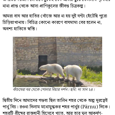
নানা প্রান্ত থেকে আসা প্রাণিকূলের জীবন্ত চিত্রকল্প।
আমরা বাঘ আর হাতির খোঁজে আর না হয় দুই ঘণ্টা হেঁটেছি পুরো
চিড়িয়াখানায়। বিচিত্র কোনো কারণে বাঘমামা বের হলেন না,
অবশ্য হাতিতে স্বস্তি।
কাঁচঘেরা ঘর থেকে পোলার বিয়ার দর্শন। ছবি: দ্য সান ২৪।
দ্বিতীয় দিনে আমাদের গন্তব্য ছিল তালিন শহর থেকে অল্প দূরত্বেই
পার্নু বিচ। রওনা দিলাম মনোমুগ্ধকর শহর পার্নুর (Pärnu) দিকে।
শহরটি গ্রীষ্মের রাজধানী হিসেবে খ্যাত, আর তার মূল আকর্ষণ-