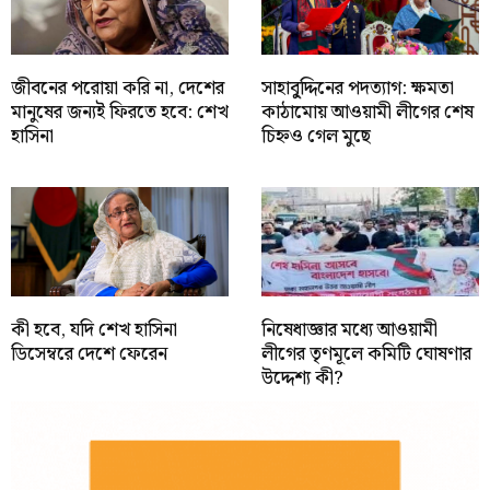
জীবনের পরোয়া করি না, দেশের
সাহাবু্দ্দিনের পদত্যাগ: ক্ষমতা
মানুষের জন্যই ফিরতে হবে: শেখ
কাঠামোয় আওয়ামী লীগের শেষ
হাসিনা
চিহ্নও গেল মুছে
কী হবে, যদি শেখ হাসিনা
নিষেধাজ্ঞার মধ্যে আওয়ামী
ডিসেম্বরে দেশে ফেরেন
লীগের তৃণমূলে কমিটি ঘোষণার
উদ্দেশ্য কী?