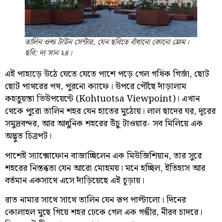
তালিন ওল্ড টাউন সেন্টার, যেন ছবিতে বাঁধানো কোনো ফ্রেম।
ছবি: দ্য সান ২৪।
এই পাহাড়ে উঠে যেতে যেতে পাশে পড়ে গেল গথিক গির্জা, ছোট
ছোট পাথরের পথ, পুরনো ক্যাফে। উপরে পৌঁছে দাঁড়ালাম
কহতুয়স্তা ভিউপয়েন্টে (Kohtuotsa Viewpoint)। এখান
থেকে পুরো তালিন শহর যেন হাতের মুঠোয়। লাল ছাদের ঘর, দূরের
সমুদ্রবন্দর, আর আধুনিক শহরের উঁচু টাওয়ার- সব মিলিয়ে এক
অদ্ভুত চিত্রপট।
পাশেই স্যাক্সোফোন বাজাচ্ছিলেন এক মিউজিশিয়ান, তার সুরে
শহরের নিস্তব্ধতা যেন আরো মোহময়। মনে হচ্ছিল, ইতিহাস আর
বর্তমান একসাথে এসে দাঁড়িয়েছে এই চূড়ায়।
রাত নামার সাথে সাথে তালিন যেন রূপ পাল্টালো। দিনের
কোলাহল মুছে গিয়ে শহর ঢেকে গেল এক গম্ভীর, নীরব চাদরে।