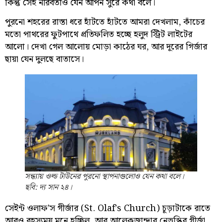
কিন্তু সেই নীরবতাও যেন আপন সুরে কথা বলে।
পুরনো শহরের রাস্তা ধরে হাঁটতে হাঁটতে আমরা দেখলাম, কাঁচের
মতো পাথরের ফুটপাথে প্রতিফলিত হচ্ছে হলুদ স্ট্রিট লাইটের
আলো। দেখা গেল আলোয় মোড়া কাঠের ঘর, আর দূরের গির্জার
ছায়া যেন দুলছে বাতাসে।
সন্ধ্যায় ওল্ড টাউনের পুরনো স্থাপনাগুলোও যেন কথা বলে।
ছবি: দ্য সান ২৪।
সেইন্ট ওলাফ’স গীর্জার (St. Olaf’s Church) চূড়াটাকে রাতে
আরও রহস্যময় মনে হচ্ছিল, আর আলেকজান্দার নেভস্কির গীর্জা