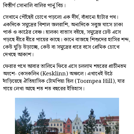
বিস্তীর্ণ সোনালি বালির পার্নু বিচ।
সেখানে পৌঁছেই চোখে পড়লো এক দীর্ঘ, বাঁধানো হাঁটার পথ।
একদিকে সমুদ্রের বিশাল জলরাশি, অন্যদিকে সবুজ ঘাসে ঢাকা
পার্ক ও কাঠের বেঞ্চ। হালকা বাতাস বইছে, সমুদ্রের ঢেউ এসে
পড়ছে ধীরে ধীরে পায়ের কাছে। কানে বাজছে শিশুদের হাসির শব্দ,
কেউ ঘুড়ি উড়াচ্ছে, কেউ বা সমুদ্রের ধারে বসে প্রেমিক চোখে
দেখছে আকাশ।
ফেরার পথে আবার তালিনে ফিরে এসে চললাম শহরের প্রাচীনতম
অংশে- কেসকলিন (Kesklinn) অঞ্চলে। এখানেই উঠে
দাঁড়িয়েছে ঐতিহাসিক টোমপিয়া হিল (Toompea Hill), যার
গায়ে লেখা আছে শত শত বছরের ইতিহাস।