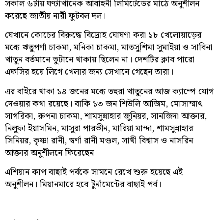
সকাল ৬টায় ঘণ্টাখানেক আবাহনী লিমিটেডের মাঠে অনুশীলন
করেছে জাতীয় নারী ফুটবল দল।
যেখানে কোচের বিরুদ্ধে বিদ্রোহ ঘোষণা করা ১৮ খেলোয়াড়ের
মধ্যে ঋতুপর্ণা চাকমা, মনিকা চাকমা, মাতসুশিমা সুমাইয়া ও সাবিনা
খাতুন বর্তমানে ভুটানে থাকায় ছিলেন না। দেশটির ক্লাব পারো
এফসির হয়ে লিগে খেলার জন্য সেখানে গেছেন তারা।
এর বাইরে থাকা ১৪ জনের মধ্যে তহুরা খাতুনের আজ ক্যাম্পে যোগ
দেওয়ার কথা রয়েছে। বাকি ১৩ জন শিউলি আজিম, মোসাম্মাৎ
সাগরিকা, রুপনা চাকমা, শামসুন্নাহার জুনিয়র, সানজিদা আক্তার,
নিলুফা ইয়াসমিন, মাসুরা পারভীন, মারিয়া মান্দা, শামসুন্নাহার
সিনিয়র, কৃষ্ণা রানী, স্বর্ণা রানী মণ্ডল, সাথী বিশ্বাস ও নাসরিন
আক্তার অনুশীলনে ফিরেছেন।
এশিয়ান কাপ বাছাই পর্বকে সামনে রেখে শুরু হয়েছে এই
অনুশীলন। মিয়ানমারে হবে টুর্নামেন্টের বাছাই পর্ব।