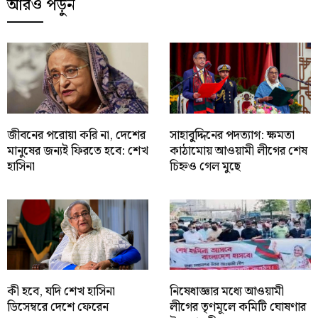
আরও পড়ুন
জীবনের পরোয়া করি না, দেশের
সাহাবু্দ্দিনের পদত্যাগ: ক্ষমতা
মানুষের জন্যই ফিরতে হবে: শেখ
কাঠামোয় আওয়ামী লীগের শেষ
হাসিনা
চিহ্নও গেল মুছে
কী হবে, যদি শেখ হাসিনা
নিষেধাজ্ঞার মধ্যে আওয়ামী
ডিসেম্বরে দেশে ফেরেন
লীগের তৃণমূলে কমিটি ঘোষণার