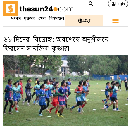
Login
সংবাদ
মুক্তমত
খেলা
বিশ্বমণ্ডল
Eng
৬৮ দিনের ‘বিদ্রোহ’: অবশেষে অনুশীলনে
ফিরলেন সানজিদা-কৃষ্ণারা