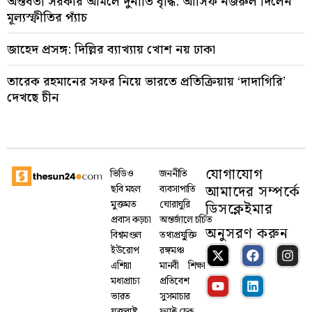
অন্তর্বর্তী সরকার আমলে দুর্নীতি বৃদ্ধি: আসিফ নজরুল দিলেন
মূল্যস্ফীতির প্যাঁচ
জাহেদ প্রসঙ্গ: দিল্লির ব্যাখ্যায় খোশ নয় ঢাকা
তারেক রহমানের সফর নিয়ে ভারতে প্রতিক্রিয়ায় ‘দাদাগিরি’
দেখছে চীন
যোগাযোগ
ভিডিও
জননীতি
আমাদের সম্পর্কে
ছবি মহল
ব্যবসাপাতি
মুক্তমত
ঘোরাঘুরি
ডিসক্লেইমার
প্রবাস কড়চা
অন্তর্জালে চর্চিত
অনুসরণ করুন
বিশ্বমণ্ডল
তথ্যপ্রযু্ক্তি
ইউরোপ
রঙ্গমঞ্চ
এশিয়া
মানবী
শিক্ষা
মধ্যপ্রাচ্য
প্রতিবেশ
ভারত
সুসমাচার