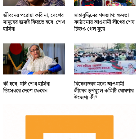
জীবনের পরোয়া করি না, দেশের
সাহাবু্দ্দিনের পদত্যাগ: ক্ষমতা
মানুষের জন্যই ফিরতে হবে: শেখ
কাঠামোয় আওয়ামী লীগের শেষ
হাসিনা
চিহ্নও গেল মুছে
কী হবে, যদি শেখ হাসিনা
নিষেধাজ্ঞার মধ্যে আওয়ামী
ডিসেম্বরে দেশে ফেরেন
লীগের তৃণমূলে কমিটি ঘোষণার
উদ্দেশ্য কী?