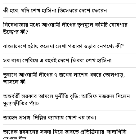
কী হবে, যদি শেখ হাসিনা ডিসেম্বরে দেশে ফেরেন
নিষেধাজ্ঞার মধ্যে আওয়ামী লীগের তৃণমূলে কমিটি ঘোষণার
উদ্দেশ্য কী?
বাংলাদেশে হঠাৎ কলেমা লেখা পতাকা ওড়ার নেপথ্যে কী?
সব বাধা পেরিয়ে এ বছরই দেশে ফিরব: শেখ হাসিনা
তুরাগে আওয়ামী লীগের ৭ জনের লাশের খবরে তোলপাড়,
আসলে কী
অন্তর্বর্তী সরকার আমলে দুর্নীতি বৃদ্ধি: আসিফ নজরুল দিলেন
মূল্যস্ফীতির প্যাঁচ
জাহেদ প্রসঙ্গ: দিল্লির ব্যাখ্যায় খোশ নয় ঢাকা
তারেক রহমানের সফর নিয়ে ভারতে প্রতিক্রিয়ায় ‘দাদাগিরি’