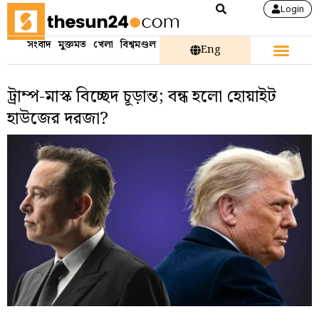
Login
সংবাদ
মুক্তমত
খেলা
বিশ্বমণ্ডল
Eng
ট্রাম্প-মাস্ক বিচ্ছেদ চূড়ান্ত; বন্ধ হলো হোয়াইট
হাউজের দরজা?