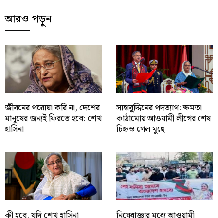
আরও পড়ুন
জীবনের পরোয়া করি না, দেশের
সাহাবু্দ্দিনের পদত্যাগ: ক্ষমতা
মানুষের জন্যই ফিরতে হবে: শেখ
কাঠামোয় আওয়ামী লীগের শেষ
হাসিনা
চিহ্নও গেল মুছে
কী হবে, যদি শেখ হাসিনা
নিষেধাজ্ঞার মধ্যে আওয়ামী