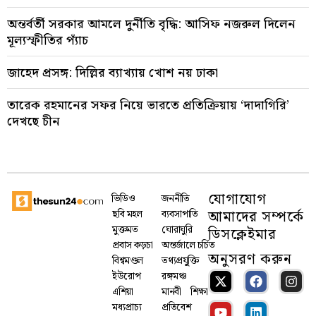
অন্তর্বর্তী সরকার আমলে দুর্নীতি বৃদ্ধি: আসিফ নজরুল দিলেন
মূল্যস্ফীতির প্যাঁচ
জাহেদ প্রসঙ্গ: দিল্লির ব্যাখ্যায় খোশ নয় ঢাকা
তারেক রহমানের সফর নিয়ে ভারতে প্রতিক্রিয়ায় ‘দাদাগিরি’
দেখছে চীন
যোগাযোগ
ভিডিও
জননীতি
আমাদের সম্পর্কে
ছবি মহল
ব্যবসাপাতি
মুক্তমত
ঘোরাঘুরি
ডিসক্লেইমার
প্রবাস কড়চা
অন্তর্জালে চর্চিত
অনুসরণ করুন
বিশ্বমণ্ডল
তথ্যপ্রযু্ক্তি
ইউরোপ
রঙ্গমঞ্চ
এশিয়া
মানবী
শিক্ষা
মধ্যপ্রাচ্য
প্রতিবেশ