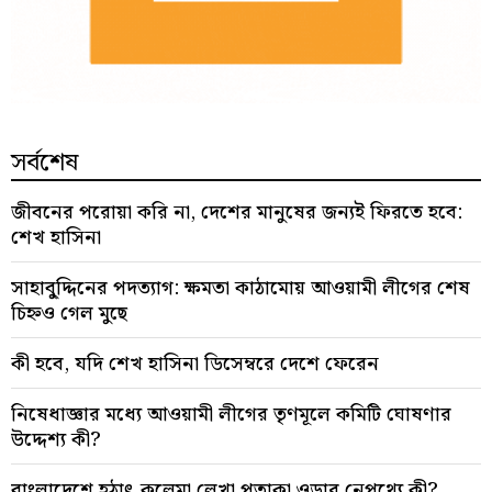
সর্বশেষ
জীবনের পরোয়া করি না, দেশের মানুষের জন্যই ফিরতে হবে:
শেখ হাসিনা
সাহাবু্দ্দিনের পদত্যাগ: ক্ষমতা কাঠামোয় আওয়ামী লীগের শেষ
চিহ্নও গেল মুছে
কী হবে, যদি শেখ হাসিনা ডিসেম্বরে দেশে ফেরেন
নিষেধাজ্ঞার মধ্যে আওয়ামী লীগের তৃণমূলে কমিটি ঘোষণার
উদ্দেশ্য কী?
বাংলাদেশে হঠাৎ কলেমা লেখা পতাকা ওড়ার নেপথ্যে কী?