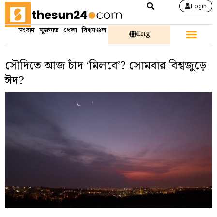
Login
সংবাদ
মুক্তমত
খেলা
বিশ্বমণ্ডল
Eng
সৌদিতে আজ চাঁদ ‘মিলবে’? সোমবার বিশ্বজুড়ে
ঈদ?