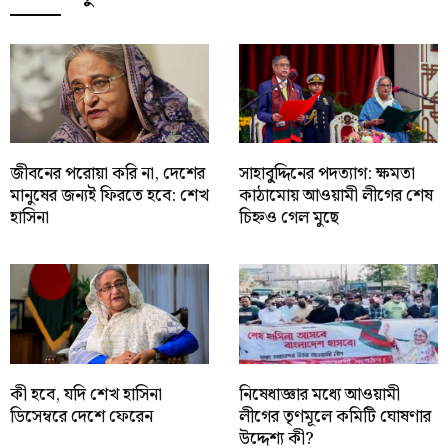
জীবনের পরোয়া করি না, দেশের
সাহাবু্দ্দিনের পদত্যাগ: ক্ষমতা
মানুষের জন্যই ফিরতে হবে: শেখ
কাঠামোয় আওয়ামী লীগের শেষ
হাসিনা
চিহ্নও গেল মুছে
কী হবে, যদি শেখ হাসিনা
নিষেধাজ্ঞার মধ্যে আওয়ামী
ডিসেম্বরে দেশে ফেরেন
লীগের তৃণমূলে কমিটি ঘোষণার
উদ্দেশ্য কী?