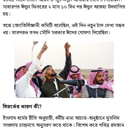
সাধারণত ঈদুল ফিতরের ২ মাস ১০ দিন পর ঈদুল আজহা উদযাপিত
হয়।
তখ্রে জ্যোতির্বিজ্ঞানী কমিটি বলেছিল, ওই দিন নতুন চাঁদ দেখা সম্ভব
নয়। তারপরও তখন সৌদি সরকার ঈদের ঘোষণা দিয়েছিল।
বিতর্কের কারণ কী?
ইসলাম ধর্মের রীতি অনুযায়ী, ধর্মীয় নানা আচার–অনুষ্ঠানে মুসলিম
সম্প্রদায় চান্দ্রমাস অনুসরণ করে থাকে। বিশেষ করে পবিত্র রমজান