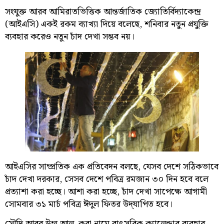
সংযুক্ত আরব আমিরাতভিত্তিক আন্তর্জাতিক জ্যোতির্বিদ্যাকেন্দ্র
(আইএসি) একই রকম ব্যাখ্যা দিয়ে বলেছে, শনিবার নতুন প্রযুক্তি
ব্যবহার করেও নতুন চাঁদ দেখা সম্ভব নয়।
আইএসির সাম্প্রতিক এক প্রতিবেদন বলছে, যেসব দেশে সঠিকভাবে
চাঁদ দেখা দরকার, সেসব দেশে পবিত্র রমজান ৩০ দিন হবে বলে
প্রত্যাশা করা হচ্ছে। আশা করা হচ্ছে, চাঁদ দেখা সাপেক্ষে আগামী
সোমবার ৩১ মার্চ পবিত্র ঈদুল ফিতর উদ্‌যাপিত হবে।
সৌদি আরব উম্ম আল–কুরা নামে বাৎসরিক ক্যালেন্ডার ব্যবহার