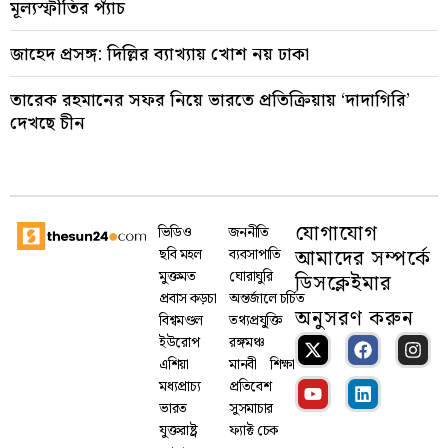
মূল্যস্ফীতির প্যাঁচ
জাহেদ প্রসঙ্গ: দিল্লির ব্যাখ্যায় খোশ নয় ঢাকা
তারেক রহমানের সফর নিয়ে ভারতে প্রতিক্রিয়ায় ‘দাদাগিরি’
দেখছে চীন
যোগাযোগ
ভিডিও
জননীতি
আমাদের সম্পর্কে
ছবি মহল
ব্যবসাপাতি
মুক্তমত
ঘোরাঘুরি
ডিসক্লেইমার
প্রবাস কড়চা
অন্তর্জালে চর্চিত
অনুসরণ করুন
বিশ্বমণ্ডল
তথ্যপ্রযু্ক্তি
ইউরোপ
রঙ্গমঞ্চ
এশিয়া
মানবী
শিক্ষা
মধ্যপ্রাচ্য
প্রতিবেশ
ভারত
সুসমাচার
যুক্তরাষ্ট্র
ফ্যাক্ট চেক