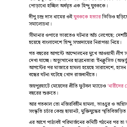
পোড়ানো হচ্ছিল অর্ধমৃত এক হিন্দু যুবককে।
দীপু চন্দ্র দাস নামের ওই
যুবককে হত্যার
ভিডিও ছড়িয়ে
সমালোচনা।
সীমানার ওপারে ভারতেও ঘটনার আঁচ লেগেছে; দেশটির সং
হয়েছে বাংলাদেশে হিন্দু সম্প্রদায়ের নিরাপত্তা নিয়ে।
গত বছরের আগস্টে আন্দোলনের মুখে আওয়ামী লীগ সরক
দেখা যাচ্ছে। অভ্যুত্থানের ছাত্রনেতারা ‘ইনক্লুসিভ (অ
আগস্টের পর মাজারে হামলা হয়েছে সারাদেশে, হাসন র
বন্ধের ঘটনা ঘটেছে খোদ রাজধানীতে।
জয়পুরহাটে মেয়েদের প্রীতি ফুটবল ম্যাচেও
‘নারীদের ব
বছরের শুরুতে।
আর গতকাল তো নজিরবিহীন হামলা, ভাঙচুর ও অগ্নিসংয
সংস্কৃতি চর্চার কেন্দ্র ছায়ানট, মুক্তিযুদ্ধের স্মৃতিবি
এর আগে পাঠ্যবই পরিমার্জনের কমিটি গঠনের পর তা আ