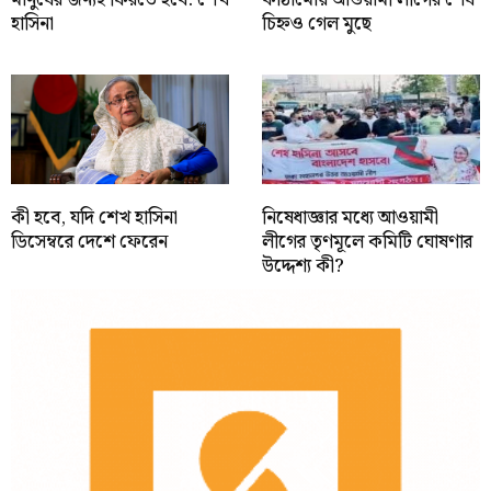
মানুষের জন্যই ফিরতে হবে: শেখ
কাঠামোয় আওয়ামী লীগের শেষ
হাসিনা
চিহ্নও গেল মুছে
কী হবে, যদি শেখ হাসিনা
নিষেধাজ্ঞার মধ্যে আওয়ামী
ডিসেম্বরে দেশে ফেরেন
লীগের তৃণমূলে কমিটি ঘোষণার
উদ্দেশ্য কী?