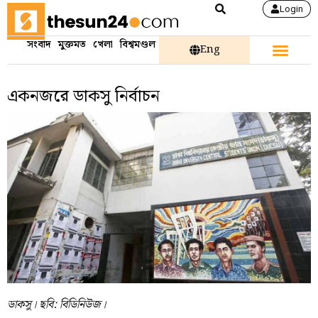
Login
সংবাদ
মুক্তমত
খেলা
বিশ্বমণ্ডল
Eng
একনজরে ডাকসু নির্বাচন
ডাকসু। ছবি: বিডিনিউজ।