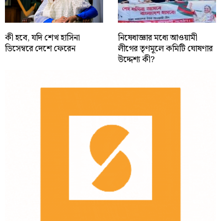
কী হবে, যদি শেখ হাসিনা
নিষেধাজ্ঞার মধ্যে আওয়ামী
ডিসেম্বরে দেশে ফেরেন
লীগের তৃণমূলে কমিটি ঘোষণার
উদ্দেশ্য কী?