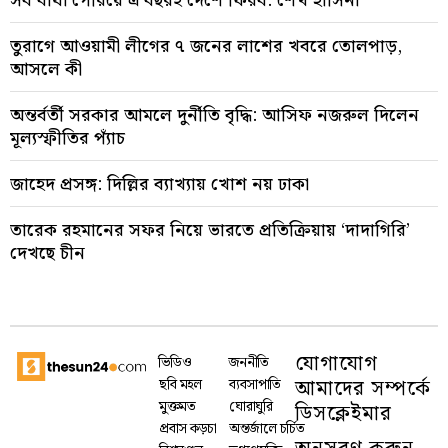
সব বাধা পেরিয়ে এ বছরই দেশে ফিরব: শেখ হাসিনা
তুরাগে আওয়ামী লীগের ৭ জনের লাশের খবরে তোলপাড়,
আসলে কী
অন্তর্বর্তী সরকার আমলে দুর্নীতি বৃদ্ধি: আসিফ নজরুল দিলেন
মূল্যস্ফীতির প্যাঁচ
জাহেদ প্রসঙ্গ: দিল্লির ব্যাখ্যায় খোশ নয় ঢাকা
তারেক রহমানের সফর নিয়ে ভারতে প্রতিক্রিয়ায় ‘দাদাগিরি’
দেখছে চীন
যোগাযোগ
ভিডিও
জননীতি
আমাদের সম্পর্কে
ছবি মহল
ব্যবসাপাতি
মুক্তমত
ঘোরাঘুরি
ডিসক্লেইমার
প্রবাস কড়চা
অন্তর্জালে চর্চিত