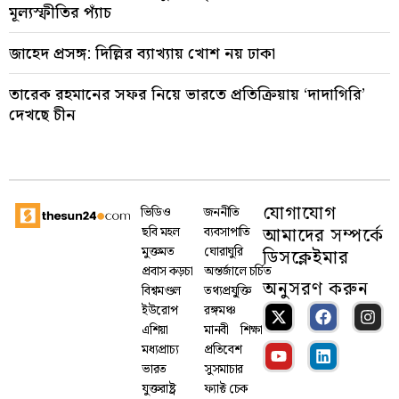
মূল্যস্ফীতির প্যাঁচ
জাহেদ প্রসঙ্গ: দিল্লির ব্যাখ্যায় খোশ নয় ঢাকা
তারেক রহমানের সফর নিয়ে ভারতে প্রতিক্রিয়ায় ‘দাদাগিরি’
দেখছে চীন
যোগাযোগ
ভিডিও
জননীতি
আমাদের সম্পর্কে
ছবি মহল
ব্যবসাপাতি
মুক্তমত
ঘোরাঘুরি
ডিসক্লেইমার
প্রবাস কড়চা
অন্তর্জালে চর্চিত
অনুসরণ করুন
বিশ্বমণ্ডল
তথ্যপ্রযু্ক্তি
ইউরোপ
রঙ্গমঞ্চ
এশিয়া
মানবী
শিক্ষা
মধ্যপ্রাচ্য
প্রতিবেশ
ভারত
সুসমাচার
যুক্তরাষ্ট্র
ফ্যাক্ট চেক