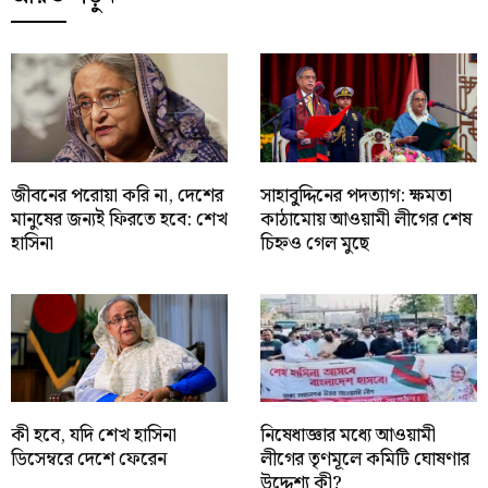
জীবনের পরোয়া করি না, দেশের
সাহাবু্দ্দিনের পদত্যাগ: ক্ষমতা
মানুষের জন্যই ফিরতে হবে: শেখ
কাঠামোয় আওয়ামী লীগের শেষ
হাসিনা
চিহ্নও গেল মুছে
কী হবে, যদি শেখ হাসিনা
নিষেধাজ্ঞার মধ্যে আওয়ামী
ডিসেম্বরে দেশে ফেরেন
লীগের তৃণমূলে কমিটি ঘোষণার
উদ্দেশ্য কী?