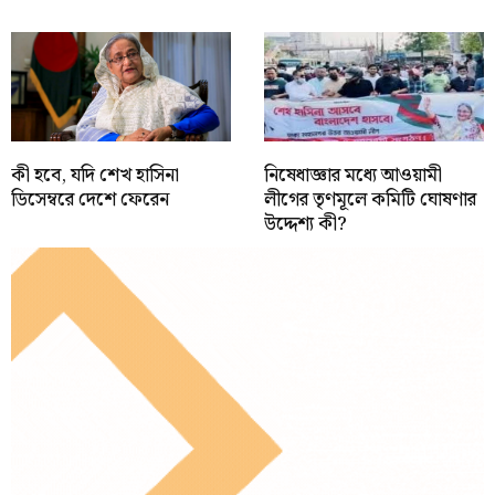
কী হবে, যদি শেখ হাসিনা
নিষেধাজ্ঞার মধ্যে আওয়ামী
ডিসেম্বরে দেশে ফেরেন
লীগের তৃণমূলে কমিটি ঘোষণার
উদ্দেশ্য কী?