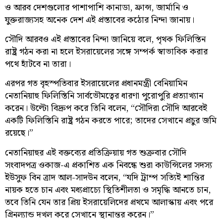
ও আরব দেশগুলোর পাশাপাশি কানাডা, ফ্রান্স, জার্মানি ও
যুক্তরাজ্যসহ অনেক দেশ এই প্রস্তাবের কঠোর নিন্দা জানায়।
সৌদি আরবও এই প্রস্তাবের নিন্দা জানিয়ে বলে, পৃথক ফিলিস্তিন
রাষ্ট্র গঠন করা না হলে ইসরায়েলের সঙ্গে সম্পর্ক স্বাভাবিক করার
পথে হাঁটবে না তারা।
এরপর গত বৃহস্পতিবার ইসরায়েলের প্রধানমন্ত্রী বেনিয়ামিন
নেতানিয়াহু ফিলিস্তিনি সার্বভৌমত্বের ধারণা পুরোপুরি প্রত্যাখ্যান
করেন। উল্টো বিদ্রুপ করে তিনি বলেন, “সৌদিরা সৌদি আরবেই
একটি ফিলিস্তিনি রাষ্ট্র গঠন করতে পারে; তাদের সেখানে প্রচুর জমি
রয়েছে।”
নেতানিয়াহুর এই বক্তব্যের প্রতিক্রিয়ায় গত শুক্রবার সৌদি
সংবাদপত্র ওকাজ-এ প্রকাশিত এক নিবন্ধে শুরা কাউন্সিলের সদস্য
ইউসুফ বিন ত্রাদ আল-সাদউন বলেন, “যদি ট্রাম্প সত্যিই শান্তির
নায়ক হতে চান এবং মধ্যপ্রাচ্যে স্থিতিশীলতা ও সমৃদ্ধি আনতে চান,
তবে তিনি যেন তার প্রিয় ইসরায়েলিদের প্রথমে আলাস্কায় এবং পরে
গ্রিনল্যান্ড দখল করে সেখানে স্থানান্তর করেন।”