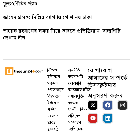
মূল্যস্ফীতির প্যাঁচ
জাহেদ প্রসঙ্গ: দিল্লির ব্যাখ্যায় খোশ নয় ঢাকা
তারেক রহমানের সফর নিয়ে ভারতে প্রতিক্রিয়ায় ‘দাদাগিরি’
দেখছে চীন
যোগাযোগ
ভিডিও
জননীতি
আমাদের সম্পর্কে
ছবি মহল
ব্যবসাপাতি
মুক্তমত
ঘোরাঘুরি
ডিসক্লেইমার
প্রবাস কড়চা
অন্তর্জালে চর্চিত
অনুসরণ করুন
বিশ্বমণ্ডল
তথ্যপ্রযু্ক্তি
ইউরোপ
রঙ্গমঞ্চ
এশিয়া
মানবী
শিক্ষা
মধ্যপ্রাচ্য
প্রতিবেশ
ভারত
সুসমাচার
যুক্তরাষ্ট্র
ফ্যাক্ট চেক