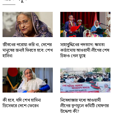
জীবনের পরোয়া করি না, দেশের
সাহাবু্দ্দিনের পদত্যাগ: ক্ষমতা
মানুষের জন্যই ফিরতে হবে: শেখ
কাঠামোয় আওয়ামী লীগের শেষ
হাসিনা
চিহ্নও গেল মুছে
কী হবে, যদি শেখ হাসিনা
নিষেধাজ্ঞার মধ্যে আওয়ামী
ডিসেম্বরে দেশে ফেরেন
লীগের তৃণমূলে কমিটি ঘোষণার
উদ্দেশ্য কী?