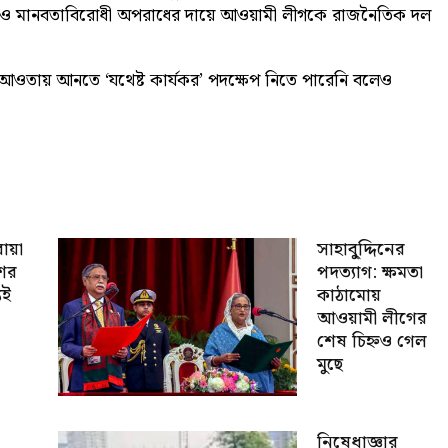
ণহত্যা ও মানবতাবিরোধী অপরাধের দায়ে আওয়ামী লীগকে রাজনৈতিক দল
আওতায় আনতে ‘যথেষ্ট কার্যকর’ পদক্ষেপ নিতে পারেনি বলেও
োয়া
সাহাবু্দ্দিনের
শের
পদত্যাগ: ক্ষমতা
যই
কাঠামোয়
আওয়ামী লীগের
শেষ চিহ্নও গেল
মুছে
নিষেধাজ্ঞার