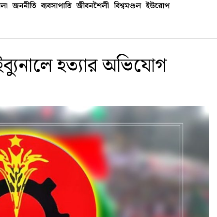
লা
জননীতি
ব্যবসাপাতি
জীবনশৈলী
বিশ্বমণ্ডল
ইউরোপ
াইব্যুনালে হত্যার অভিযোগ