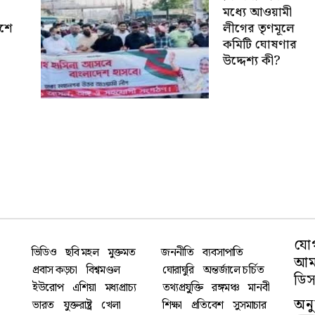
মধ্যে আওয়ামী
েশে
লীগের তৃণমূলে
কমিটি ঘোষণার
উদ্দেশ্য কী?
যো
ভিডিও
ছবি মহল
মুক্তমত
জননীতি
ব্যবসাপাতি
আমা
প্রবাস কড়চা
বিশ্বমণ্ডল
ঘোরাঘুরি
অন্তর্জালে চর্চিত
ডিস
ইউরোপ
এশিয়া
মধ্যপ্রাচ্য
তথ্যপ্রযু্ক্তি
রঙ্গমঞ্চ
মানবী
অন
ভারত
যুক্তরাষ্ট্র
খেলা
শিক্ষা
প্রতিবেশ
সুসমাচার