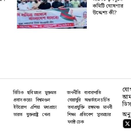
কমিটি ঘোষণার
উদ্দেশ্য কী?
যো
ভিডিও
ছবি মহল
মুক্তমত
জননীতি
ব্যবসাপাতি
আমা
প্রবাস কড়চা
বিশ্বমণ্ডল
ঘোরাঘুরি
অন্তর্জালে চর্চিত
ডিস
ইউরোপ
এশিয়া
মধ্যপ্রাচ্য
তথ্যপ্রযু্ক্তি
রঙ্গমঞ্চ
মানবী
অন
ভারত
যুক্তরাষ্ট্র
খেলা
শিক্ষা
প্রতিবেশ
সুসমাচার
ফ্যাক্ট চেক