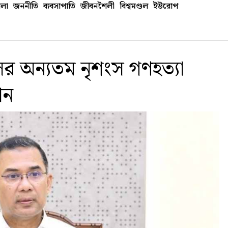
লা
জননীতি
ব্যবসাপাতি
জীবনশৈলী
বিশ্বমণ্ডল
ইউরোপ
াসের অন্যতম নৃশংস গণহত্যা
ান