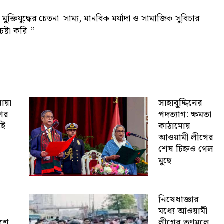
ুক্তিযুদ্ধের চেতনা–সাম্য, মানবিক মর্যাদা ও সামাজিক সুবিচার
েষ্টা করি।”
োয়া
সাহাবু্দ্দিনের
শের
পদত্যাগ: ক্ষমতা
যই
কাঠামোয়
আওয়ামী লীগের
শেষ চিহ্নও গেল
মুছে
নিষেধাজ্ঞার
মধ্যে আওয়ামী
েশে
লীগের তৃণমূলে