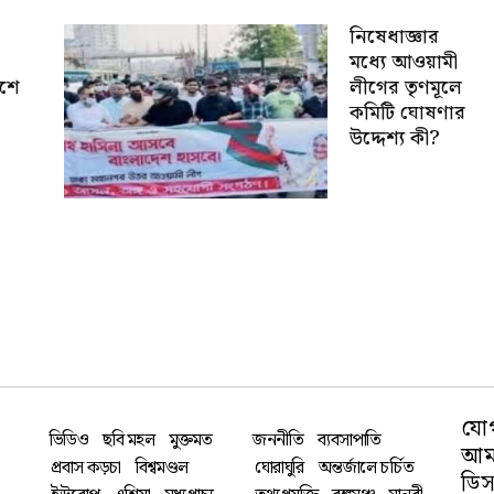
নিষেধাজ্ঞার
মধ্যে আওয়ামী
েশে
লীগের তৃণমূলে
কমিটি ঘোষণার
উদ্দেশ্য কী?
যো
ভিডিও
ছবি মহল
মুক্তমত
জননীতি
ব্যবসাপাতি
আমা
প্রবাস কড়চা
বিশ্বমণ্ডল
ঘোরাঘুরি
অন্তর্জালে চর্চিত
ডিস