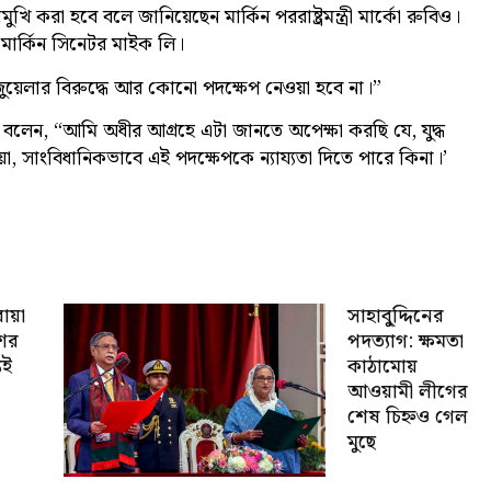
খি করা হবে বলে জানিয়েছেন মার্কিন পররাষ্ট্রমন্ত্রী মার্কো রুবিও।
মার্কিন সিনেটর মাইক লি।
ুয়েলার বিরুদ্ধে আর কোনো পদক্ষেপ নেওয়া হবে না।”
 বলেন, “আমি অধীর আগ্রহে এটা জানতে অপেক্ষা করছি যে, যুদ্ধ
া, সাংবিধানিকভাবে এই পদক্ষেপকে ন্যায্যতা দিতে পারে কিনা।’
োয়া
সাহাবু্দ্দিনের
শের
পদত্যাগ: ক্ষমতা
যই
কাঠামোয়
আওয়ামী লীগের
শেষ চিহ্নও গেল
মুছে