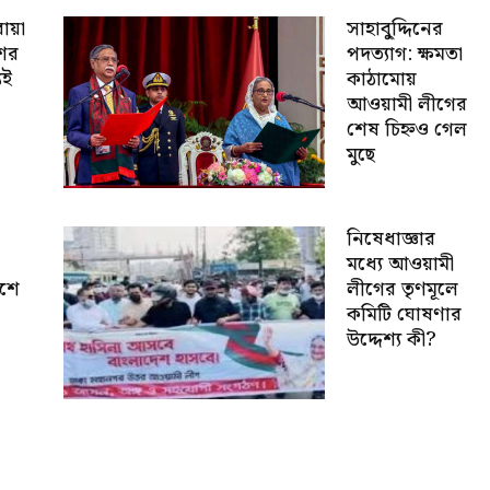
োয়া
সাহাবু্দ্দিনের
শের
পদত্যাগ: ক্ষমতা
যই
কাঠামোয়
আওয়ামী লীগের
শেষ চিহ্নও গেল
মুছে
নিষেধাজ্ঞার
মধ্যে আওয়ামী
েশে
লীগের তৃণমূলে
কমিটি ঘোষণার
উদ্দেশ্য কী?