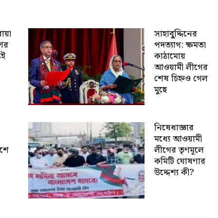
োয়া
সাহাবু্দ্দিনের
শের
পদত্যাগ: ক্ষমতা
যই
কাঠামোয়
আওয়ামী লীগের
শেষ চিহ্নও গেল
মুছে
নিষেধাজ্ঞার
মধ্যে আওয়ামী
েশে
লীগের তৃণমূলে
কমিটি ঘোষণার
উদ্দেশ্য কী?