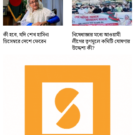
কী হবে, যদি শেখ হাসিনা
নিষেধাজ্ঞার মধ্যে আওয়ামী
ডিসেম্বরে দেশে ফেরেন
লীগের তৃণমূলে কমিটি ঘোষণার
উদ্দেশ্য কী?