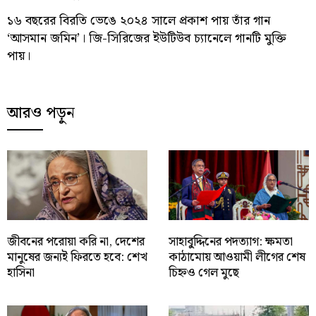
১৬ বছরের বিরতি ভেঙে ২০২৪ সালে প্রকাশ পায় তাঁর গান
‘আসমান জমিন’। জি-সিরিজের ইউটিউব চ্যানেলে গানটি মুক্তি
পায়।
আরও পড়ুন
জীবনের পরোয়া করি না, দেশের
সাহাবু্দ্দিনের পদত্যাগ: ক্ষমতা
মানুষের জন্যই ফিরতে হবে: শেখ
কাঠামোয় আওয়ামী লীগের শেষ
হাসিনা
চিহ্নও গেল মুছে