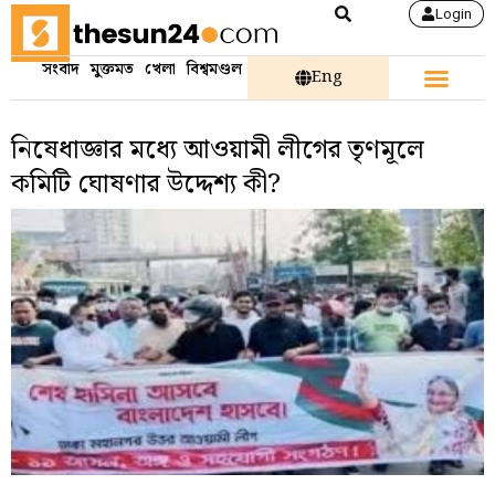
Login
সংবাদ
মুক্তমত
খেলা
বিশ্বমণ্ডল
Eng
নিষেধাজ্ঞার মধ্যে আওয়ামী লীগের তৃণমূলে
কমিটি ঘোষণার উদ্দেশ্য কী?