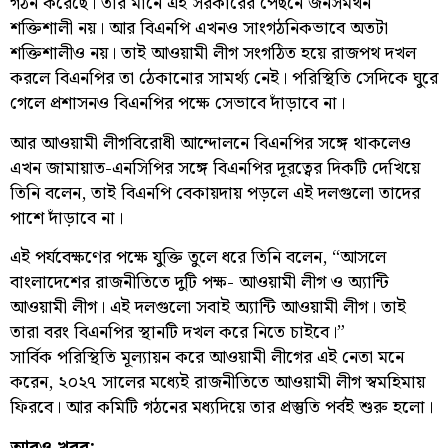
গঠন করেছে। তার মানে এই সরকারের পেছনে জনসমর্থন
শক্তিশালী নয়। আর বিএনপি এখনও সাংগঠনিকভাবে অতটা
শক্তিশালীও নয়। তাই আওয়ামী লীগ সংগঠিত হয়ে রাজপথ দখল
করলে বিএনপির তা ঠেকানোর সামর্থ্য নেই। পরিস্থিতি সেদিকে ঘুরে
গেলে প্রশাসনও বিএনপির পক্ষে সেভাবে দাঁড়াবে না।
আর আওয়ামী লীগবিরোধী আন্দোলনে বিএনপির সঙ্গে থাকলেও
এখন জামায়াত-এনসিপির সঙ্গে বিএনপির দূরত্বের দিকটি দেখিয়ে
তিনি বলেন, তাই বিএনপি বেকায়দায় পড়লে এই দলগুলো তাদের
পাশে দাঁড়াবে না।
এই পর্যবেক্ষণের পক্ষে যুক্তি তুলে ধরে তিনি বলেন, “আসলে
বাংলাদেশের রাজনীতিতে দুটি পক্ষ- আওয়ামী লীগ ও অ্যান্টি
আওয়ামী লীগ। এই দলগুলো সবাই অ্যান্টি আওয়ামী লীগ। তাই
তারা বরং বিএনপির স্থানটি দখল করে নিতে চাইবে।”
সার্বিক পরিস্থিতি মূল্যায়ন করে আওয়ামী লীগের এই নেতা মনে
করেন, ২০২৭ সালের মধ্যেই রাজনীতিতে আওয়ামী লীগ স্বমহিমায়
ফিরবে। আর কমিটি গঠনের মধ্যদিয়ে তার প্রস্তুতি পর্বই শুরু হলো।
আরও খবর: