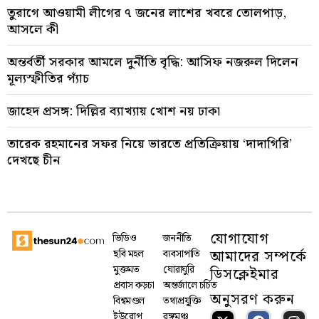
তুরাগে আওয়ামী লীগের ৭ জনের লাশের খবরে তোলপাড়,
আসলে কী
অন্তর্বর্তী সরকার আমলে দুর্নীতি বৃদ্ধি: আসিফ নজরুল দিলেন
মূল্যস্ফীতির প্যাঁচ
জাহেদ প্রসঙ্গ: দিল্লির ব্যাখ্যায় খোশ নয় ঢাকা
তারেক রহমানের সফর নিয়ে ভারতে প্রতিক্রিয়ায় ‘দাদাগিরি’
দেখছে চীন
যোগাযোগ
ভিডিও
জননীতি
আমাদের সম্পর্কে
ছবি মহল
ব্যবসাপাতি
মুক্তমত
ঘোরাঘুরি
ডিসক্লেইমার
প্রবাস কড়চা
অন্তর্জালে চর্চিত
অনুসরণ করুন
বিশ্বমণ্ডল
তথ্যপ্রযু্ক্তি
ইউরোপ
রঙ্গমঞ্চ