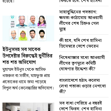
ফিরতে হবে: শেখ হাসিনা
হয়েছে।
সাহাবু্দ্দিনের পদত্যাগ:
ক্ষমতা কাঠামোয় আওয়ামী
লীগের শেষ চিহ্নও গেল
মুছে
কী হবে, যদি শেখ হাসিনা
ডিসেম্বরে দেশে ফেরেন
ইউনূসসহ সব সাবেক
উপদেষ্টার বিরুদ্ধেই দুর্নীতির
নিষেধাজ্ঞার মধ্যে আওয়ামী
শত শত অভিযোগ
লীগের তৃণমূলে কমিটি
ঘোষণার উদ্দেশ্য কী?
মুহাম্মদ ইউনূস থেকে আসিফ
নজরুল বা সজীব, মাহফুজ প্রায়
বাংলাদেশে হঠাৎ কলেমা
প্রত্যেকের নামে জমা পড়েছে
লেখা পতাকা ওড়ার নেপথ্যে
বিপুল অর্থ কেলেঙ্কারির অভিযোগ।
কী?
সব বাধা পেরিয়ে এ বছরই
দেশে ফিরব: শেখ হাসিনা