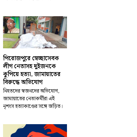
পিরোজপুরে স্বেচ্ছাসেবক
লীগ নেতাসহ দুইজনকে
কুপিয়ে হত্যা, জামায়াতের
বিরুদ্ধে অভিযোগ
নিহতদের স্বজনদের অভিযোগ,
জামায়াতের নেতাকর্মীরা এই
নৃশংস হত্যাকাণ্ডের সঙ্গে জড়িত।