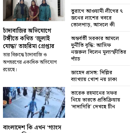
তুরাগে আওয়ামী লীগের ৭
জনের লাশের খবরে
তোলপাড়, আসলে কী
চাঁদাবাজির অভিযোগে
টঙ্গীতে কথিত ‘জুলাই
অন্তর্বর্তী সরকার আমলে
দুর্নীতি বৃদ্ধি: আসিফ
যোদ্ধা’ তাহরিমা গ্রেপ্তার
নজরুল দিলেন মূল্যস্ফীতির
তার বিরুদ্ধে চাঁদাবাজি ও
প্যাঁচ
অপহরণের একাধিক অভিযোগ
রয়েছে।
জাহেদ প্রসঙ্গ: দিল্লির
ব্যাখ্যায় খোশ নয় ঢাকা
তারেক রহমানের সফর
নিয়ে ভারতে প্রতিক্রিয়ায়
‘দাদাগিরি’ দেখছে চীন
বাংলাদেশ কি এখন ‘গ্যাংস