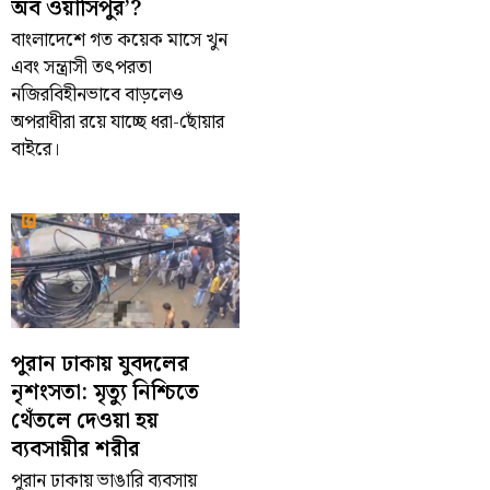
অব ওয়াসিপুর’?
বাংলাদেশে গত কয়েক মাসে খুন
এবং সন্ত্রাসী তৎপরতা
নজিরবিহীনভাবে বাড়লেও
অপরাধীরা রয়ে যাচ্ছে ধরা-ছোঁয়ার
বাইরে।
পুরান ঢাকায় যুবদলের
নৃশংসতা: মৃত্যু নিশ্চিতে
থেঁতলে দেওয়া হয়
ব্যবসায়ীর শরীর
পুরান ঢাকায় ভাঙারি ব্যবসায়