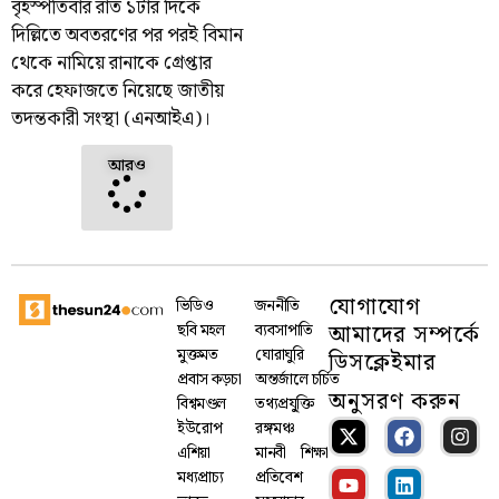
বৃহস্পতিবার রাত ১টার দিকে
দিল্লিতে অবতরণের পর পরই বিমান
থেকে নামিয়ে রানাকে গ্রেপ্তার
করে হেফাজতে নিয়েছে জাতীয়
তদন্তকারী সংস্থা (এনআইএ)।
আরও
যোগাযোগ
ভিডিও
জননীতি
আমাদের সম্পর্কে
ছবি মহল
ব্যবসাপাতি
মুক্তমত
ঘোরাঘুরি
ডিসক্লেইমার
প্রবাস কড়চা
অন্তর্জালে চর্চিত
অনুসরণ করুন
বিশ্বমণ্ডল
তথ্যপ্রযু্ক্তি
ইউরোপ
রঙ্গমঞ্চ
এশিয়া
মানবী
শিক্ষা
মধ্যপ্রাচ্য
প্রতিবেশ