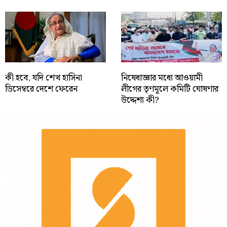
কী হবে, যদি শেখ হাসিনা
নিষেধাজ্ঞার মধ্যে আওয়ামী
ডিসেম্বরে দেশে ফেরেন
লীগের তৃণমূলে কমিটি ঘোষণার
উদ্দেশ্য কী?