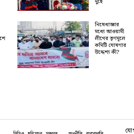
মুছে
নিষেধাজ্ঞার
মধ্যে আওয়ামী
েশে
লীগের তৃণমূলে
কমিটি ঘোষণার
উদ্দেশ্য কী?
যো
ভিডিও
ছবি মহল
মুক্তমত
জননীতি
ব্যবসাপাতি