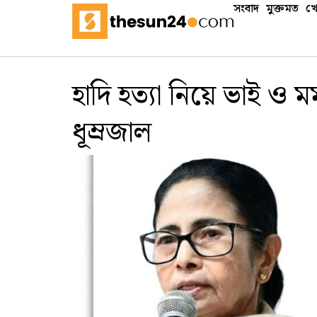
সংবাদ
মুক্তমত
খে
হাদি হত্যা নিয়ে ভাই ও মম
ধূম্রজাল