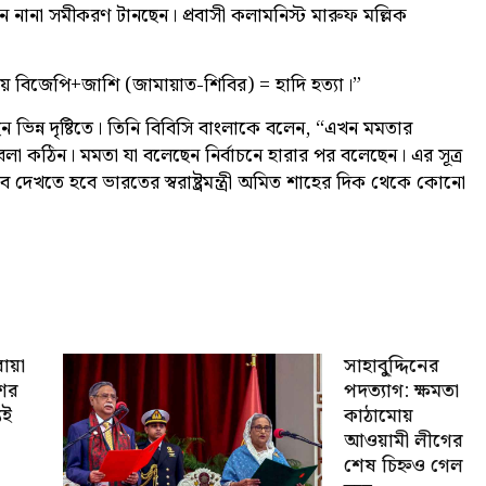
জন নানা সমীকরণ টানছেন। প্রবাসী কলামনিস্ট মারুফ মল্লিক
ায় বিজেপি+জাশি (জামায়াত-শিবির) = হাদি হত্যা।”
 ভিন্ন দৃষ্টিতে। তিনি বিবিসি বাংলাকে বলেন, “এখন মমতার
 বলা কঠিন। মমতা যা বলেছেন নির্বাচনে হারার পর বলেছেন। এর সূত্র
দেখতে হবে ভারতের স্বরাষ্ট্রমন্ত্রী অমিত শাহের দিক থেকে কোনো
োয়া
সাহাবু্দ্দিনের
শের
পদত্যাগ: ক্ষমতা
যই
কাঠামোয়
আওয়ামী লীগের
শেষ চিহ্নও গেল