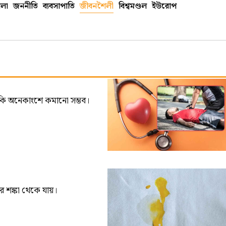
লা
জননীতি
ব্যবসাপাতি
জীবনশৈলী
বিশ্বমণ্ডল
ইউরোপ
র ঝুঁকি অনেকাংশে কমানো সম্ভব।
ার শঙ্কা থেকে যায়।