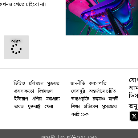
ে কখনও খেতে চাইবো না।
আরও
যো
ভিডিও
ছবি মহল
মুক্তমত
জননীতি
ব্যবসাপাতি
আমা
প্রবাস কড়চা
বিশ্বমণ্ডল
ঘোরাঘুরি
অন্তর্জালে চর্চিত
ডিস
ইউরোপ
এশিয়া
মধ্যপ্রাচ্য
তথ্যপ্রযু্ক্তি
রঙ্গমঞ্চ
মানবী
অন
ভারত
যুক্তরাষ্ট্র
খেলা
শিক্ষা
প্রতিবেশ
সুসমাচার
ফ্যাক্ট চেক
স্বত্ব © Thesun24.com ২০২৬