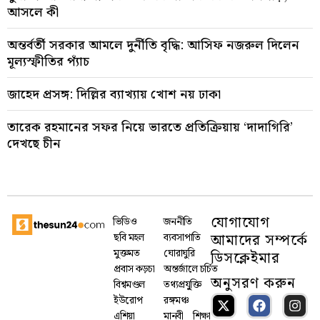
আসলে কী
অন্তর্বর্তী সরকার আমলে দুর্নীতি বৃদ্ধি: আসিফ নজরুল দিলেন
মূল্যস্ফীতির প্যাঁচ
জাহেদ প্রসঙ্গ: দিল্লির ব্যাখ্যায় খোশ নয় ঢাকা
তারেক রহমানের সফর নিয়ে ভারতে প্রতিক্রিয়ায় ‘দাদাগিরি’
দেখছে চীন
যোগাযোগ
ভিডিও
জননীতি
আমাদের সম্পর্কে
ছবি মহল
ব্যবসাপাতি
মুক্তমত
ঘোরাঘুরি
ডিসক্লেইমার
প্রবাস কড়চা
অন্তর্জালে চর্চিত
অনুসরণ করুন
বিশ্বমণ্ডল
তথ্যপ্রযু্ক্তি
ইউরোপ
রঙ্গমঞ্চ
এশিয়া
মানবী
শিক্ষা