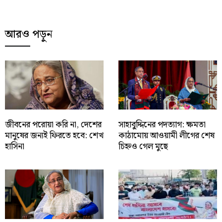
আরও পড়ুন
জীবনের পরোয়া করি না, দেশের
সাহাবু্দ্দিনের পদত্যাগ: ক্ষমতা
মানুষের জন্যই ফিরতে হবে: শেখ
কাঠামোয় আওয়ামী লীগের শেষ
হাসিনা
চিহ্নও গেল মুছে