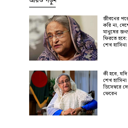
আরও পড়ুন
জীবনের পর
করি না, দে
মানুষের জন্
ফিরতে হবে:
শেখ হাসিনা
কী হবে, যদি
শেখ হাসিনা
ডিসেম্বরে দ
ফেরেন