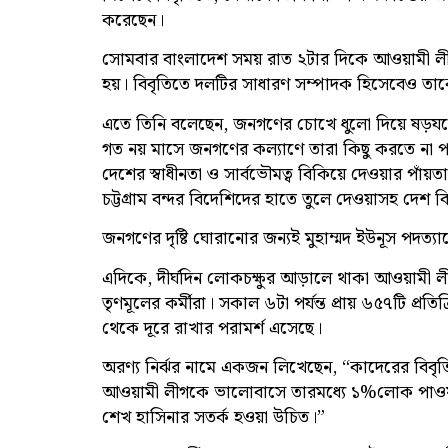
করেছেন।
সোমবার বাংলাদেশ সময় রাত ২টার দিকে আওয়ামী লী
হয়। বিবৃতিতে দলটির সাধারণ সম্পাদক হিসেবেও তাক
এতে তিনি বলেছেন, জনগণের চোখে ধুলো দিয়ে ষড়যন্ত্র
গত নয় মাসে জনগণের কল্যাণে তারা কিছু করতে না প
দেশের স্বাধীনতা ও সার্বভৌমত্ব বিকিয়ে দেওয়ার পাঁ
চট্টগ্রাম বন্দর বিদেশিদের হাতে তুলে দেওয়াসহ দেশ
জনগণের দৃষ্টি ঘোরানোর জন্যই মুহাম্মদ ইউনূস পদ
এদিকে, দীর্ঘদিন লোকচক্ষুর আড়ালে থাকা আওয়ামী লীগ
তৃণমূলের কর্মীরা। সকাল ৬টা পর্যন্ত প্রায় ৬৫৭টি প
থেকে দূরে রাখার পরামর্শ এসেছে।
অরণ্য নির্ঝর নামে একজন লিখেছেন, “কাদেরের বিবৃত
আওয়ামী লীগকে ভালোবাসে তারমধ্যে ১%লোক পাওয়া 
শেখ হাসিনার সতর্ক হওয়া উচিত।”