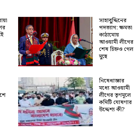
োয়া
সাহাবু্দ্দিনের
শের
পদত্যাগ: ক্ষমতা
যই
কাঠামোয়
আওয়ামী লীগের
শেষ চিহ্নও গেল
মুছে
নিষেধাজ্ঞার
মধ্যে আওয়ামী
েশে
লীগের তৃণমূলে
কমিটি ঘোষণার
উদ্দেশ্য কী?