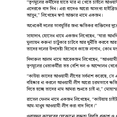
“তৃণমূলের কর্মীদের হাতে মার না খেতে চাইলে আওয়
এদেরকে বাদ দিন। এরা বাদেও আরো অসংখ্য হাইব্রিড
আসুন,” লিখেছেন স্বর্ণা আক্তার নামে একজন।
অনেকেই দলের ভাবমূর্তির জন্য ক্ষতিকর ব্যক্তিদের দূ
সাহাদাৎ হোসেন নামে একজন লিখেছেন, “যারা আনফিট
মূল্যায়ন করুন! চাটুকার চাটবে আর দুর্নীতি করবে আর 
তাদের দলের উপদেষ্টা হিসেবে কাজে লাগান, কোন মন্তব
দিদারুল আলম নামে আরেকজন লিখেছেন, “আওয়ামী লী
তৃণমূলের নেতাকর্মীরা তত বেশি দল ও আন্দোলন থেক
“কাউয়া কাদের আওয়ামী লীগের সর্বনাশ করেছে, সে
বহিষ্কার না করলে আওয়ামী লীগ আরো চরমভাবে ক্ষতিগ
দিতে হচ্ছে তাদের নাম আমরা শুনতে চাই না,” মোহাম্
রাসেল ফেলন নামে একজন লিখেছেন, “কাউয়ায় চাই
আম-মানুষ আওয়ামী লীগ করা বাদ দিবে।”
ওবায়দুল কাদেরের যেকোনো বক্তৃতা বিবৃতি প্রকাশ 