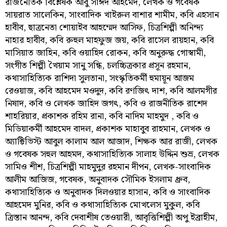
রাজনৈতিক বিশ্লেষক আবু সাঈদ আহমেদ, লেখক ও গবেষক
সায়রাত সালেকিন, সাংবাদিক খাইরুল বাশার শামীম, কবি এহসান
হাবীব, ছাত্রনেতা শোয়াইব আহম্মেদ আসিফ, চিত্রশিল্পী অনিন্দ্য
নাহার হাবীব, কবি রুহুল মাহফুজ জয়, কবি রাসেল রায়হান, কবি
মাসিয়াত জাহিন, কবি ওয়াহিদ রোকন, কবি অনুরুদ্ধ গোস্বামী,
সংগীত শিল্পী খৈয়াম সানু সন্ধি, চলচ্চিত্রকার প্রসূন রহমান,
কথাসাহিত্যিক রাশিদা সুলতানা, সংস্কৃতিকর্মী হুমায়ূন আজম
রেওয়াজ, কবি আহমেদ মওদুদ, কবি রণজিৎ দাশ, কবি আলমগীর
নিষাদ, কবি ও লেখক জাহিদ জগৎ, কবি ও রাজনীতিক রাশেদ
শাহরিয়ার, প্রকাশক রহিম রানা, কবি নাদিম মাহমুদ , কবি ও
মিডিয়াকর্মী আহমেদ বাদল, প্রকাশক মাহাবুব রাহমান, লেখক ও
অ্যাক্টিভিস্ট আবুল কালাম আল আজাদ, শিক্ষক আর রাজী, লেখক
ও গবেষক সহুল আহমদ, কথাসাহিত্যিক সালাহ উদ্দিন শুভ্র, লেখক
সামিও শীশ, চিত্রশিল্পী মাহমুদুর রহমান দীপন, লেখক-সাংবাদিক
আলীম আজিজ, গবেষক, অনুবাদক সৌমিক ইসলাম ধ্রুব,
কথাসাহিত্যিক ও অনুবাদক দিলওয়ার হাসান, কবি ও সাংবাদিক
আহমেদ মুনির, কবি ও কথাসাহিত্যিক মোখলেস মুকুল, কবি
ত্রিস্তান আনন্দ, কবি দেবাশীষ তেওয়ারী, আবৃত্তিশিল্পী অপু ইব্রাহীম,