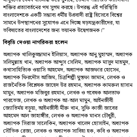
শক্তির প্রত্যাবর্তনের পথ সুগম করছে। উপরন্তু এই পরিস্থিতি
বাংলাদেশকে একটি সম্ভাব্য ধর্মীয় উগ্রবাদী রাষ্ট্র হিসেবে বিশ্বের
সামনে উপস্থাপনের সুযোগও এনে দিচ্ছে ষড়যন্ত্রকারীদের, যা
ভবিষ্যতের বাংলাদেশের জন্য ভয়ানক উদ্বেগজনক।”
বিবৃতি দেওয়া নাগরিকরা হলেন
অধ্যাপক খালিকুজ্জামান ইলিয়াস, অধ্যাপক আনু মুহাম্মদ, অধ্যাপক
সলিমুল্লাহ খান, অধ্যাপক আব্দুস সেলিম, অধ্যাপক মাসুদ মাহমুদ,
কথাসাহিত্যিক ওয়াসি আহমেদ, অধ্যাপক আজফার হোসেন,
অধ্যাপক ফিরদৌস আজিম, চিত্রশিল্পী মুস্তফা জামান, লেখক ও
রাজনৈতিক বিশ্লেষক জাহেদ উর রহমান, অধ্যাপক কামরুল হাসান
মামুন, অধ্যাপক মজিবুর রহমান, লেখক ও গবেষক আলতাফ
পারভেজ, লেখক ও অধ্যাপক আ-আল মামুন, আইনজীবী
জ্যোতির্ময় বড়ুয়া, আইনজীবী মীরু খান, সুফি কাজী জাবের
আহমেদ আল জাহাঙ্গীর, লেখক ও অধ্যাপক মানস চৌধুরী,
অধ্যাপক সিরাজ সালেকিন, অধ্যাপক খালেদ হোসাইন, অধ্যাপক
সৌভিক রেজা, লেখক ও অধ্যাপক সাবিহা হক, কবি ও অধ্যাপক