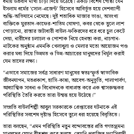
ধর্মীয় উগ্রবাদ মাথা চাড়া দিয়ে উঠেছে। একটি বিশেষ গোষ্ঠী যেন
ইসলাম ধর্মের ‘সোল-এজেন্ট’ হিসেবে আবির্ভূত হয়ে দেশব্যাপী
শুদ্ধি-অভিযানে নেমেছে। দুই শতাধিক মাজার ভাঙা, অসংখ্য
ব্যক্তিকে মুরতাদ-কাফের-শাতিম ঘোষণা, কবর থেকে তুলে লাশ
পোড়ানো, রাস্তার জটাধারী বাউল-ফকিরদের ধরে ধরে চুল কেটে
দেয়া, নারীদের চলাচল ও পোশাক নিয়ে হেনস্তা করা, নাচগান-
নাটকের অনুষ্ঠান এমনকি খেলাধুলা ও মেলার মতো আয়োজন পণ্ড
করার মধ্য দিয়ে ভিন্নমত ও ভিন্ন-আচারের মানুষদের নির্মূল করাই
যেন তাদের লক্ষ্য।
“এভাবে সমাজের সর্বত্র সাধারণ মানুষের স্বতঃস্ফূর্ত স্বাভাবিক
জীবনযাপন, মতপ্রকাশ, হাসি-কান্না, আবেগ-অনুভূতি, পালাপার্বণ,
আধ্যাত্মিক সাধনা ও বিনোদনকে বাধাগ্রস্ত করে এক শ্বাসরুদ্ধকর
পরিস্থিতি তৈরি করতে তারা উন্মত্ত হয়ে উঠেছে।”
সম্প্রতি বাউলশিল্পী আবুল সরকারকে গ্রেপ্তারের ঘটনাকে এই
পরিস্থিতির সবশেষ দৃষ্টান্ত হিসেবে তুলে ধরা হয়েছে বিবৃতিতে।
তারা বলছেন, “এমন পরিস্থিতি নতুন বন্দোবস্তের প্রতি গণতন্ত্রমনা
মানুষদের যেমন বীতশ্রদ্ধ করে তুলছে, তেমনি পরাজিত ফ্যাসিবাদী