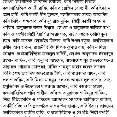
লেখক-সাংবাদিক সাবিদিন ইব্রাহিম, কবি নিজাম বিশ্বাস,
কথাসাহিত্যিক কাজী রাফি, কবি বায়েজিদ বোস্তামী, কবি ইমরান
আল হাদী, কবি কাজী দীন মুহম্মদ, চলচ্চিত্রকার তানহা জাফরিন,
কবি মিছিল খন্দকার, কবি নুসরাত নুসিন, শিল্পী কাজী আহমাদ
শাফিন, অনুবাদক জয়ন্ত বিশ্বাস, লেখক ও অনুবাদক অজিত দাশ,
কবি ও সংগীতশিল্পী ইয়াসির আরাফাত, নাট্যসংগঠক তৌফিকুল
ইমন, কবি জাবেদ হোসাইন জিদান, কবি উপল বড়ুয়া, চলচ্চিত্রকার
রশীদ আল হারুন, রাজনীতিবিদ দিপক কুমার রায়, কবি নাদিয়া
জান্নাত, কথাসাহিত্যিক ফজলুল কবিরী, লেখক-অনুবাদক ইরফানুর
রহমান রাফিন, কবি অনুভব আহমেদ, বাংলাদেশ যুব ফেডারেশনের
আহ্বায়ক গোলাম মোস্তফা, ঢাবির শামসুন নাহার হলের সাবেক
ভিপি শেখ তাসনিম আফরোজ ইমি, কবি মারজানা বাঁধন, কবি
পলাশ করিম, কবি মিলন মাহমুদ, লেখক আফজালুল বাসার, তথ্য-
প্রযুক্তিবিদ ও উদ্যোক্তা ফখরুজ জামান, কবি নজরুল হায়াৎ,
কথাসাহিত্যিক পলি শাহীনা, কবি ও অনুবাদক শাফিনূর শাফিন,
শিল্প-ইতিহাসবিদ ও পরিবেশ আন্দোলন সংগঠক আমিরুল রাজিব,
অর্থনীতিবিদ ও শিল্পসংগঠক নাঈম উল হাসান, কবি ইরাজ আহমেদ,
চলচ্চিত্রকার রাজীব রাফি, কথাসাহিত্যিক ও সংগতি শিল্পী বর্ণালী