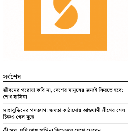
সর্বশেষ
জীবনের পরোয়া করি না, দেশের মানুষের জন্যই ফিরতে হবে:
শেখ হাসিনা
সাহাবু্দ্দিনের পদত্যাগ: ক্ষমতা কাঠামোয় আওয়ামী লীগের শেষ
চিহ্নও গেল মুছে
কী হবে, যদি শেখ হাসিনা ডিসেম্বরে দেশে ফেরেন