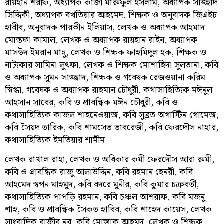
রায়হান শরীফ, অধ‍্যাপক কাজী মারুফুল ইসলাম, অধ্যাপক সাজ্জাদ
সিদ্দিকী, অধ্যাপক বখতিয়ার আহমেদ, শিক্ষক ও অনুবাদক জিএইচ
হাবীব, অনুবাদক পারভীন ইলিয়াস, লেখক ও অধ্যাপক আহমাদ
মোস্তফা কামাল, লেখক ও অধ্যাপক রায়হান রাইন, অধ্যাপক
মাসউদ ইমরান মান্নু, লেখক ও শিক্ষক ফাহমিদুল হক, শিক্ষক ও
নাট্যকার সামিনা লুৎফা, লেখক ও শিক্ষক মোশাহিদা সুলতানা, কবি
ও অধ্যাপক সুমন সাজ্জাদ, শিক্ষক ও গবেষক রেজওয়ানা করিম
স্নিগ্ধা, গবেষক ও অধ‌্যাপক রাহমান চৌধুরী, কথাসাহিত্যিক মঈনুল
আহসান সাবের, কবি ও প্রাবন্ধিক মঈন চৌধুরী, কবি ও
কথাসাহিত্যিক কাজল শাহনেওয়াজ, কবি সুব্রত অগাস্টিন গোমেজ,
কবি সৈয়দ তারিক, কবি শামসেত তাবরেজী, কবি ফেরদৌস নাহার,
কথাসাহিত্যিক ইমতিয়ার শামীম।
লেখক রাখাল রাহা, লেখক ও অধিকার কর্মী ফেরদৌস আরা রুমী,
কবি ও প্রাবন্ধিক রাজু আলাউদ্দিন, কবি রহমান হেনরী, কবি
আহমেদ স্বপন মাহমুদ, কবি বদরে মুনীর, কবি কুমার চক্রবর্তী,
কথাসাহিত্যিক পাপড়ি রহমান, কবি চঞ্চল আশরাফ, কবি মজনু
শাহ, কবি ও প্রাবন্ধিক সৈকত হাবিব, কবি শাহেদ কায়েস, লেখক-
সাংবাদিক রাজীব নূর, কবি মোস্তাক আহমদ, লেখক ও শিক্ষক