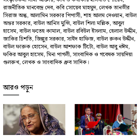
রাজনীতিক মানবেন্দ্র দেব, কবি সোয়েব মাহমুদ, লেখক তানভীর
সিরাজ অন্তু, আলামিন সরকার পিপাসী, শাহ আলম দেওয়ান, বাউল
অন্তর সরকার, বাউল আনিস মুন্সি, বাউল শিলা মল্লিক, আবুল
হাসেম, বাউল ফতেহ কামাল, বাউল রবিউল ইসলাম, হেলাল উদ্দীন,
জাকির চিশতি, জিল্লুর সরকার, সাইদ হাফিজ, বাউল রুকন উদ্দীন,
বাউল ফারুক হোসেন, বাউল আশফাক টিটো, বাউল আবু নঈম,
ফকির আবুল হাসেম, মিনা পাগলী, সাংবাদিক ও গবেষক সায়দিয়া
গুলরুখ, লেখক ও সাংবাদিক ধ্রুব সাদিক।
আরও পড়ুন