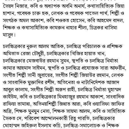
সৈয়দ নিজার, কবি ও অধ্যাপক অবনি অনার্য, কথাসাহিত্যিক জিয়া
হাশান, গবেষক চারু হক, লেখক ও গবেষক পাভেল পার্থ, শিল্পী ও
সংগঠক অমল আকাশ, কবি শওকত হোসেন, কবি আহমেদ বাদল,
শিক্ষক ও কথাসাহিত্যিক কামরুন নাহার শীলা, চিত্রকর নাসিমা
মাসুদ।
চলচ্চিত্রকার নূরুল আলম আতিক, চলচ্চিত্র পরিচালক ও প্রশিক্ষক
অমিতাভ রেজা চৌধুরী, চলচ্চিত্রকার খিজির হায়াত খান,
চলচ্চিত্রকার মেজবাউর রহমান সুমন, স্থপতি ও চলচ্চিত্র নির্মাতা
কামার আহমাদ সাইমন, স্থপতি ও চলচ্চিত্র প্রযোজক সারা আফরীন,
সংগীত শিল্পী সানী জুবায়ের, সংগীত শিল্পী জিয়াউর রহমান, লেখক
ও সাংবাদিক মুক্তাদির রশীদ, অভিনেতা ও নাট্যনির্দেশক আজাদ
আবুল কালাম, সংগীত শিল্পী অরূপ রাহী, চলচ্চিত্র নির্মাতা মুহাম্মদ
কাইউম, কবি ও চলচ্চিত্রকার মিনহাজুর রহমান আকাশ, সাংবাদিক
রাফিয়া তামান্না, অভিনয়শিল্পী জিন্নাত আরা, কবি ওয়াসিফা জাফির
অদ্রি, শিক্ষক মুনমুন নেসা, শিক্ষক সায়মা আলম, কবি ও সাহিত্যিক
সৈকত দে, পরিবেশ আন্দোলনকারী রিতু পারভি, চলচ্চিত্রকার
মোহাম্মদ জহিরুল ইসলাম কচি, চলচ্চিত্র-সমালোচক ও শিক্ষক