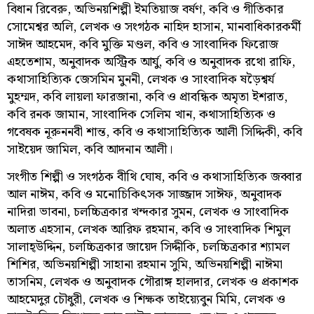
বিধান রিবেরু, অভিনয়শিল্পী ইমতিয়াজ বর্ষণ, কবি ও গীতিকার
সোমেশ্বর অলি, লেখক ও সংগঠক নাহিদ হাসান, মানবাধিকারকর্মী
সাঈদ আহমেদ, কবি মুক্তি মণ্ডল, কবি ও সাংবাদিক ফিরোজ
এহতেশাম, অনুবাদক অস্ট্রিক আর্যু, কবি ও অনুবাদক রথো রাফি,
কথাসাহিত্যিক জেসমিন মুননী, লেখক ও সাংবাদিক ষড়ৈশ্বর্য
মুহম্মদ, কবি লায়লা ফারজানা, কবি ও প্রাবন্ধিক অমৃতা ইশরাত,
কবি রনক জামান, সাংবাদিক সেলিম খান, কথাসাহিত্যিক ও
গবেষক নূরুননবী শান্ত, কবি ও কথাসাহিত্যিক আলী সিদ্দিকী, কবি
সাইয়েদ জামিল, কবি আদনান আলী।
সংগীত শিল্পী ও সংগঠক বীথি ঘোষ, কবি ও কথাসাহিত্যিক জব্বার
আল নাঈম, কবি ও মনোচিকিৎসক সাজ্জাদ সাঈফ, অনুবাদক
নাদিরা ভাবনা, চলচ্চিত্রকার খন্দকার সুমন, লেখক ও সাংবাদিক
অলাত এহসান, লেখক আরিফ রহমান, কবি ও সাংবাদিক শিমুল
সালাহ্উদ্দিন, চলচ্চিত্রকার জায়েদ সিদ্দীকি, চলচ্চিত্রকার শ্যামল
শিশির, অভিনয়শিল্পী সাহানা রহমান সুমি, অভিনয়শিল্পী নাঈমা
তাসনিম, লেখক ও অনুবাদক গৌরাঙ্গ হালদার, লেখক ও প্রকাশক
আহমেদুর চৌধুরী, লেখক ও শিক্ষক তাইয়্যেবুন মিমি, লেখক ও