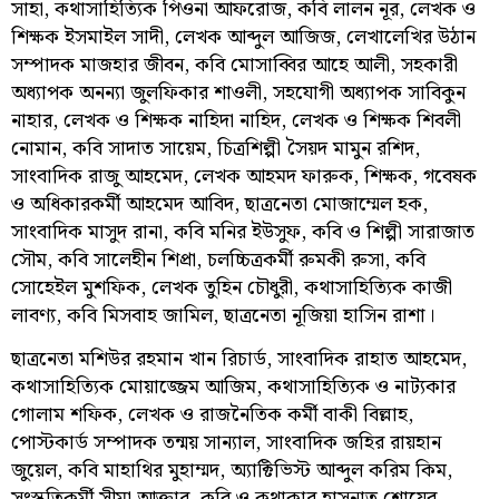
সাহা, কথাসাহিত্যিক পিওনা আফরোজ, কবি লালন নূর, লেখক ও
শিক্ষক ইসমাইল সাদী, লেখক আব্দুল আজিজ, লেখালেখির উঠান
সম্পাদক মাজহার জীবন, কবি মোসাব্বির আহে আলী, সহকারী
অধ্যাপক অনন‍্যা জুলফিকার শাওলী, সহযোগী অধ্যাপক সাবিকুন
নাহার, লেখক ও শিক্ষক নাহিদা নাহিদ, লেখক ও শিক্ষক শিবলী
নোমান, কবি সাদাত সায়েম, চিত্রশিল্পী সৈয়দ মামুন রশিদ,
সাংবাদিক রাজু আহমেদ, লেখক আহমদ ফারুক, শিক্ষক, গবেষক
ও অধিকারকর্মী আহমেদ আবিদ, ছাত্রনেতা মোজাম্মেল হক,
সাংবাদিক মাসুদ রানা, কবি মনির ইউসুফ, কবি ও শিল্পী সারাজাত
সৌম, কবি সালেহীন শিপ্রা, চলচ্চিত্রকর্মী রুমকী রুসা, কবি
সোহেইল মুশফিক, লেখক তুহিন চৌধুরী, কথাসাহিত্যিক কাজী
লাবণ্য, কবি মিসবাহ জামিল, ছাত্রনেতা নূজিয়া হাসিন রাশা।
ছাত্রনেতা মশিউর রহমান খান রিচার্ড, সাংবাদিক রাহাত আহমেদ,
কথাসাহিত্যিক মোয়াজ্জেম আজিম, কথাসাহিত্যিক ও নাট্যকার
গোলাম শফিক, লেখক ও রাজনৈতিক কর্মী বাকী বিল্লাহ,
পোস্টকার্ড সম্পাদক তন্ময় সান্যাল, সাংবাদিক জহির রায়হান
জুয়েল, কবি মাহাথির মুহাম্মদ, অ্যাক্টিভিস্ট আব্দুল করিম কিম,
সংস্কৃতিকর্মী সীমা আক্তার, কবি ও কথাকার হাসনাত শোয়েব,