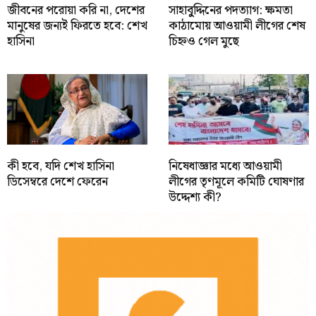
জীবনের পরোয়া করি না, দেশের
সাহাবু্দ্দিনের পদত্যাগ: ক্ষমতা
মানুষের জন্যই ফিরতে হবে: শেখ
কাঠামোয় আওয়ামী লীগের শেষ
হাসিনা
চিহ্নও গেল মুছে
কী হবে, যদি শেখ হাসিনা
নিষেধাজ্ঞার মধ্যে আওয়ামী
ডিসেম্বরে দেশে ফেরেন
লীগের তৃণমূলে কমিটি ঘোষণার
উদ্দেশ্য কী?