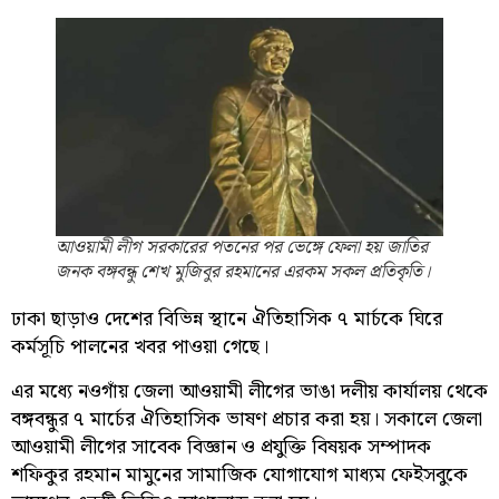
আওয়ামী লীগ সরকারের পতনের পর ভেঙ্গে ফেলা হয় জাতির
জনক বঙ্গবন্ধু শেখ মুজিবুর রহমানের এরকম সকল প্রতিকৃতি।
ঢাকা ছাড়াও দেশের বিভিন্ন স্থানে ঐতিহাসিক ৭ মার্চকে ঘিরে
কর্মসূচি পালনের খবর পাওয়া গেছে।
এর মধ্যে নওগাঁয় জেলা আওয়ামী লীগের ভাঙা দলীয় কার্যালয় থেকে
বঙ্গবন্ধুর ৭ মার্চের ঐতিহাসিক ভাষণ প্রচার করা হয়। সকালে জেলা
আওয়ামী লীগের সাবেক বিজ্ঞান ও প্রযুক্তি বিষয়ক সম্পাদক
শফিকুর রহমান মামুনের সামাজিক যোগাযোগ মাধ্যম ফেইসবুকে