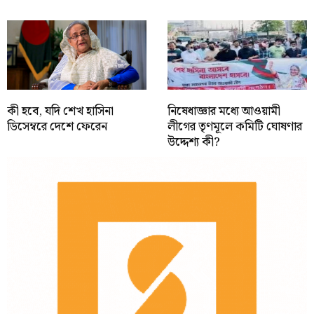
কী হবে, যদি শেখ হাসিনা
নিষেধাজ্ঞার মধ্যে আওয়ামী
ডিসেম্বরে দেশে ফেরেন
লীগের তৃণমূলে কমিটি ঘোষণার
উদ্দেশ্য কী?