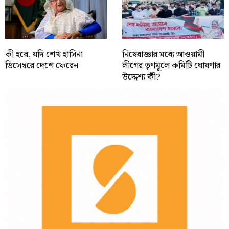
কী হবে, যদি শেখ হাসিনা
নিষেধাজ্ঞার মধ্যে আওয়ামী
ডিসেম্বরে দেশে ফেরেন
লীগের তৃণমূলে কমিটি ঘোষণার
উদ্দেশ্য কী?