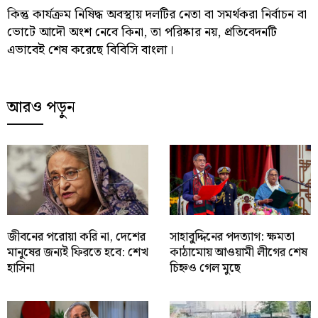
কিন্তু কার্যক্রম নিষিদ্ধ অবস্থায় দলটির নেতা বা সমর্থকরা নির্বাচন বা
ভোটে আদৌ অংশ নেবে কিনা, তা পরিষ্কার নয়, প্রতিবেদনটি
এভাবেই শেষ করেছে বিবিসি বাংলা।
আরও পড়ুন
জীবনের পরোয়া করি না, দেশের
সাহাবু্দ্দিনের পদত্যাগ: ক্ষমতা
মানুষের জন্যই ফিরতে হবে: শেখ
কাঠামোয় আওয়ামী লীগের শেষ
হাসিনা
চিহ্নও গেল মুছে