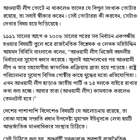
আওয়ামী লীগ ভোটে না থাকলেও তাদের যে বিপুল সংখ্যক ভোটার
রয়েছে, তা সবাই স্বীকার করেন। সেই ভোটাররা কী করবেন, সেটাও
দেখার বিষয় হয়ে দাঁড়িয়েছে।
১৯৯১ সালের আগে ও ২০০৮ সালের পরের সব নির্বাচন একপক্ষীয়
হওয়ার বিষয়টি তুলে ধরে রাজনৈতিক বিশ্লেষক ও লেখক মহিউদ্দিন
আহমদ বিবিসি বাংলাকে বলেন, “আওয়ামী লীগ নিজেই বহুদলীয়
নির্বাচনের সুযোগ ধ্বংস করেছে। জুলাই আন্দোলনের পর আওয়ামী
লীগ ও তার সহযোগীরা স্বাভাবিক প্রক্রিয়ায় ব্রাত্য হয়ে পড়েছে। রাষ্ট্র
পরিচালনার সুযোগ বিভিন্ন গোষ্ঠীর কাছে যুদ্ধের মতো প্রতিযোগিতা।
এখন আওয়ামী লীগ ছাড়াও জাতীয় পার্টি ও ১৪ দলকে বাইরে রাখার
কথা বলা হচ্ছে। আবার তারা (আওয়ামী লীগ) কামব্যাক করলেও
তেমনটাই হবে।”
দেশের পাশাপাশি বিদেশেও বিষয়টি যে আলোচনায় রয়েছে, তা
বোঝা যাচ্ছে সম্প্রতি প্রধান উপদেষ্টা মুহাম্মদ ইউনূসকে লেখা ছয়টি
আন্তর্জাতিক মানবাধিকার সংস্থার চিঠিতে।
সেই চিঠিতে বলা হয়, অন্তর্বর্তী সরকারকে অবশ্যই রাজনৈতিক