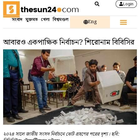
Login
সংবাদ
মুক্তমত
খেলা
বিশ্বমণ্ডল
Eng
আবারও একপাক্ষিক নির্বাচন? শিরোনাম বিবিসির
২০২৪ সালে জাতীয় সংসদ নির্বাচনে ভোট গ্রহণের পরের দৃশ্য। ছবি: