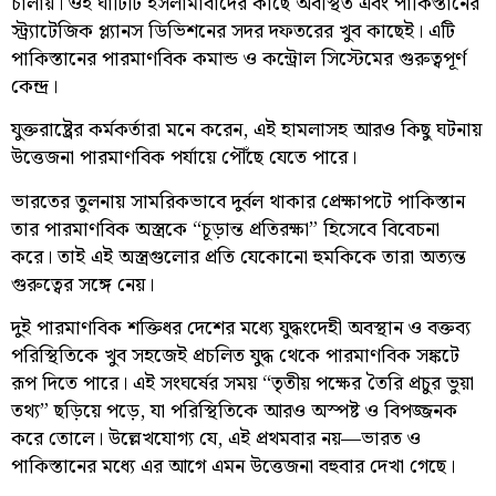
চালায়। ওই ঘাঁটিটি ইসলামাবাদের কাছে অবস্থিত এবং পাকিস্তানের
স্ট্র্যাটেজিক প্ল্যানস ডিভিশনের সদর দফতরের খুব কাছেই। এটি
পাকিস্তানের পারমাণবিক কমান্ড ও কন্ট্রোল সিস্টেমের গুরুত্বপূর্ণ
কেন্দ্র।
যুক্তরাষ্ট্রের কর্মকর্তারা মনে করেন, এই হামলাসহ আরও কিছু ঘটনায়
উত্তেজনা পারমাণবিক পর্যায়ে পৌঁছে যেতে পারে।
ভারতের তুলনায় সামরিকভাবে দুর্বল থাকার প্রেক্ষাপটে পাকিস্তান
তার পারমাণবিক অস্ত্রকে “চূড়ান্ত প্রতিরক্ষা” হিসেবে বিবেচনা
করে। তাই এই অস্ত্রগুলোর প্রতি যেকোনো হুমকিকে তারা অত্যন্ত
গুরুত্বের সঙ্গে নেয়।
দুই পারমাণবিক শক্তিধর দেশের মধ্যে যুদ্ধংদেহী অবস্থান ও বক্তব্য
পরিস্থিতিকে খুব সহজেই প্রচলিত যুদ্ধ থেকে পারমাণবিক সঙ্কটে
রূপ দিতে পারে। এই সংঘর্ষের সময় “তৃতীয় পক্ষের তৈরি প্রচুর ভুয়া
তথ্য” ছড়িয়ে পড়ে, যা পরিস্থিতিকে আরও অস্পষ্ট ও বিপজ্জনক
করে তোলে। উল্লেখযোগ্য যে, এই প্রথমবার নয়—ভারত ও
পাকিস্তানের মধ্যে এর আগে এমন উত্তেজনা বহুবার দেখা গেছে।