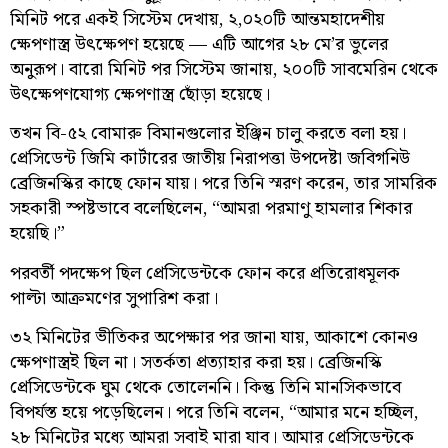
মিনিট পরে একই সিস্টেম দেখায়, ২,০২০টি আন্তমহাদেশীয়
ক্ষেপণাস্ত্র উৎক্ষেপণ হয়েছে — এটি আগের ২৮ মে’র ভুলের
অনুরূপ। বারো মিনিট পর সিস্টেম জানায়, ২০০টি সাবমেরিন থেকে
উৎক্ষেপণযোগ্য ক্ষেপণাস্ত্র ছোঁড়া হয়েছে।
তখন বি-৫২ বোমারু বিমানগুলোর ইঞ্জিন চালু করতে বলা হয়।
প্রেসিডেন্ট জিমি কার্টারের জাতীয় নিরাপত্তা উপদেষ্টা জবিগনিউ
ব্রেজিনস্কির কাছে ফোন যায়। পরে তিনি স্মরণ করেন, তার সামরিক
সহকারী স্পষ্টভাবে বলেছিলেন, “আমরা পরমাণু হামলার শিকার
হয়েছি।”
পরবর্তী পদক্ষেপ ছিল প্রেসিডেন্টকে ফোন করে প্রতিরোধমূলক
পাল্টা আক্রমণের সুপারিশ করা।
৩২ মিনিটের ভীতিকর অপেক্ষার পর জানা যায়, আকাশে কোনও
ক্ষেপণাস্ত্রই ছিল না। সতর্কতা প্রত্যাহার করা হয়। ব্রেজিনস্কি
প্রেসিডেন্টকে ঘুম থেকে তোলেননি। কিন্তু তিনি মানসিকভাবে
বিপর্যস্ত হয়ে পড়েছিলেন। পরে তিনি বলেন, “আমার মনে হচ্ছিল,
২৮ মিনিটের মধ্যে আমরা সবাই মারা যাব। আমার প্রেসিডেন্টকে