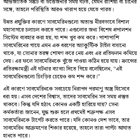
আন্তর্জাতিক সঙ্কট বা উত্তেজনার সময় ঘটত, যেমন রাশিয়া বা চীনের
সঙ্গে, তাহলে পরিস্থিতি আরও খারাপ হয়ে যেতে পারত।
উন্নত প্রযুক্তির কারণে সাবমেরিনগুলো অত্যন্ত নীরবভাবে বিশাল
মহাসাগরে চলাচল করতে পারে। এগুলোর জন্য বিশেষ প্রপালশন
সিস্টেম ব্যবহার করা হয়, যা শব্দ খুব কম করে। পাশাপাশি
সাবমেরিনের গায়ে এমন এক ধরণের অ্যাকুস্টিক টাইল বসানো
থাকে, যা সোনার তরঙ্গ শোষণ করে নেয় এবং এর প্রতিফলন কমিয়ে
দেয়। এর ফলে সাবমেরিনকে খুঁজে পাওয়া কঠিন হয়ে যায়। ফ্রান্সের
প্রতিরক্ষামন্ত্রী এই ঘটনার ব্যাখ্যা দিতে গিয়ে বলেছিলেন, “এই
সাবমেরিনগুলো চিংড়ির চেয়েও কম শব্দ করে।”
এই কারণে সাবমেরিনকে সবচেয়ে নিরাপদ পরমাণু অস্ত্র হিসেবে
ধরা হয়। এসব দেশের বিশ্বাস, তাদের সাবমেরিন সব সময় প্রস্তুত
থাকবে। কিন্তু যদি হঠাৎ কোনও একটি হারিয়ে যায়? সেনা
কর্মকর্তারা জানেন, যুদ্ধ শুরু হলে প্রথমেই শত্রুপক্ষ এসব
সাবমেরিনকে টার্গেট করতে পারে। যদি কোনও দেশ ভাবে, তার
সাবমেরিন আক্রমণের শিকার হয়েছে, তাহলে তারা পাল্টা আঘাত
হানতে পারে।