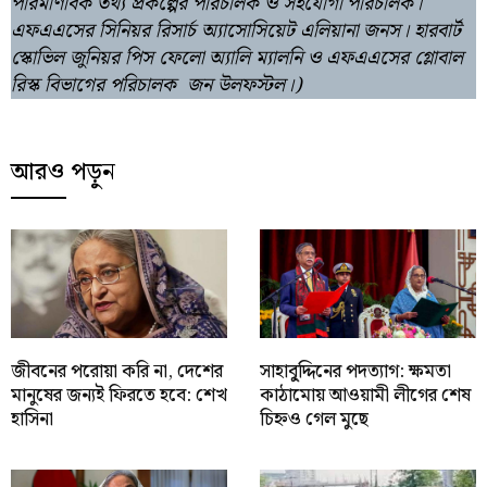
পারমাণবিক তথ্য প্রকল্পের পরিচালক ও সহযোগী পরিচালক।
এফএএসের সিনিয়র রিসার্চ অ্যাসোসিয়েট এলিয়ানা জনস। হারবার্ট
স্কোভিল জুনিয়র পিস ফেলো অ্যালি ম্যালনি ও এফএএসের গ্লোবাল
রিস্ক বিভাগের পরিচালক জন উলফস্টল।)
আরও পড়ুন
জীবনের পরোয়া করি না, দেশের
সাহাবু্দ্দিনের পদত্যাগ: ক্ষমতা
মানুষের জন্যই ফিরতে হবে: শেখ
কাঠামোয় আওয়ামী লীগের শেষ
হাসিনা
চিহ্নও গেল মুছে