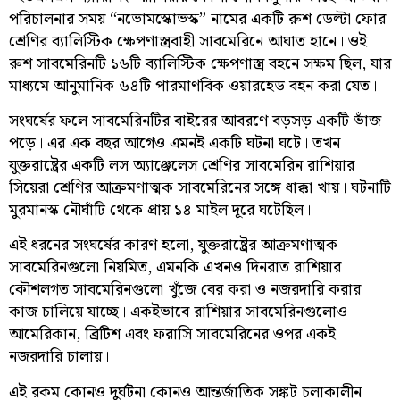
পরিচালনার সময় “নভোমস্কোভস্ক” নামের একটি রুশ ডেল্টা ফোর
শ্রেণির ব্যালিস্টিক ক্ষেপণাস্ত্রবাহী সাবমেরিনে আঘাত হানে। ওই
রুশ সাবমেরিনটি ১৬টি ব্যালিস্টিক ক্ষেপণাস্ত্র বহনে সক্ষম ছিল, যার
মাধ্যমে আনুমানিক ৬৪টি পারমাণবিক ওয়ারহেড বহন করা যেত।
সংঘর্ষের ফলে সাবমেরিনটির বাইরের আবরণে বড়সড় একটি ভাঁজ
পড়ে। এর এক বছর আগেও এমনই একটি ঘটনা ঘটে। তখন
যুক্তরাষ্ট্রের একটি লস অ্যাঞ্জেলেস শ্রেণির সাবমেরিন রাশিয়ার
সিয়েরা শ্রেণির আক্রমণাত্মক সাবমেরিনের সঙ্গে ধাক্কা খায়। ঘটনাটি
মুরমানস্ক নৌঘাঁটি থেকে প্রায় ১৪ মাইল দূরে ঘটেছিল।
এই ধরনের সংঘর্ষের কারণ হলো, যুক্তরাষ্ট্রের আক্রমণাত্মক
সাবমেরিনগুলো নিয়মিত, এমনকি এখনও দিনরাত রাশিয়ার
কৌশলগত সাবমেরিনগুলো খুঁজে বের করা ও নজরদারি করার
কাজ চালিয়ে যাচ্ছে। একইভাবে রাশিয়ার সাবমেরিনগুলোও
আমেরিকান, ব্রিটিশ এবং ফরাসি সাবমেরিনের ওপর একই
নজরদারি চালায়।
এই রকম কোনও দুর্ঘটনা কোনও আন্তর্জাতিক সঙ্কট চলাকালীন