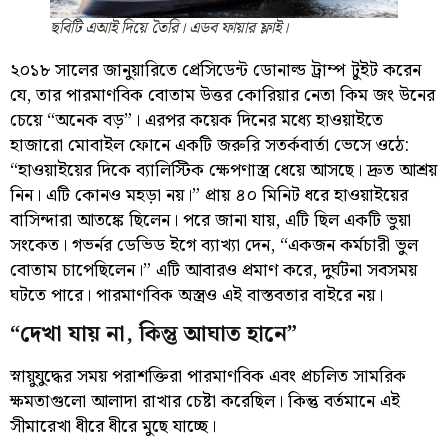
ছবিটি এআই দিয়ে তৈরি। এডব ফায়ার ফ্লাই।
২০১৮ সালের জানুয়ারিতে প্রেসিডেন্ট ডোনাল্ড ট্রাম্প টুইট করেন
যে, তার পারমাণবিক বোতাম উত্তর কোরিয়ার নেতা কিম জং উনের
চেয়ে “অনেক বড়”। এরপর কয়েক দিনের মধ্যে হাওয়াইতে
হাজারো মোবাইল ফোনে একটি জরুরি সতর্কবার্তা ভেসে ওঠে:
“হাওয়াইয়ের দিকে ব্যালিস্টিক ক্ষেপণাস্ত্র ধেয়ে আসছে। দ্রুত আশ্রয়
নিন। এটি কোনও মহড়া নয়।” প্রায় ৪০ মিনিট ধরে হাওয়াইয়ের
বাসিন্দারা আতঙ্কে ছিলেন। পরে জানা যায়, এটি ছিল একটি ভুয়া
সংকেত। গভর্নর ডেভিড ইগে ব্যাখ্যা দেন, “একজন কর্মচারী ভুল
বোতাম চাপেছিলেন।” এটি আবারও প্রমাণ করে, দুর্ঘটনা সবসময়
ঘটতে পারে। পারমাণবিক অস্ত্রও এই বাস্তবতার বাইরে নয়।
“দেখা যায় না, কিন্তু আঘাত হানে”
স্নায়ুযুদ্ধের সময় পরাশক্তিরা পারমাণবিক এবং প্রচলিত সামরিক
ক্ষমতাগুলো আলাদা রাখার চেষ্টা করেছিল। কিন্তু বর্তমানে এই
সীমারেখা ধীরে ধীরে মুছে যাচ্ছে।