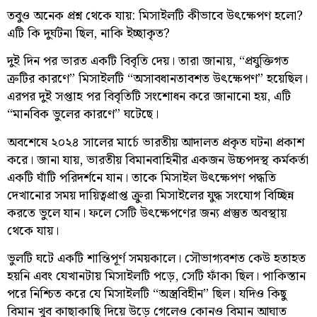
তবুও অনেক প্রশ্ন থেকে যায়: মিসাইলটি কীভাবে উৎক্ষেপণ হলো?
এটি কি দুর্ঘটনা ছিল, নাকি ইচ্ছাকৃত?
দুই দিন পর ভারত একটি বিবৃতি দেয়। তারা জানায়, “প্রযুক্তিগত
ত্রুটির কারণে” মিসাইলটি “অসাবধানতাবশত উৎক্ষেপণ” হয়েছিল।
এরপর দুই সপ্তাহ পর বিবৃতিটি সংশোধন করে জানানো হয়, এটি
“মানবিক ভুলের কারণে” ঘটেছে।
অবশেষে ২০২৪ সালের মার্চে ভারতীয় আদালত প্রকৃত ঘটনা প্রকাশ
করে। জানা যায়, ভারতীয় বিমানবাহিনীর একজন উচ্চপদস্থ কর্মকর্তা
একটি ঘাঁটি পরিদর্শনে যান। তাকে মিসাইল উৎক্ষেপণ পদ্ধতি
দেখানোর সময় দায়িত্বপ্রাপ্ত ক্রুরা মিসাইলের যুদ্ধ সংযোগ বিচ্ছিন্ন
করতে ভুলে যান। ফলে সেটি উৎক্ষেপণের জন্য প্রস্তুত অবস্থায়
থেকে যায়।
ভুলটি ঘটে একটি শান্তিপূর্ণ সময়কালে। সৌভাগ্যবশত কেউ হতাহত
হয়নি এবং যেখানটায় মিসাইলটি পড়ে, সেটি ফাঁকা ছিল। পাকিস্তান
পরে নিশ্চিত করে যে মিসাইলটি “অস্ত্রবিহীন” ছিল। যদিও কিছু
বিমান খুব কাছাকাছি দিয়ে উড়ে গেলেও কোনও বিমান আঘাত