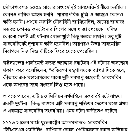
সৌভাগ্যবশত ২০০৯ সালের সংঘর্ষে দুই সাবমেরিনই ধীরে চলছিল।
কোনও নাবিক আহত হননি। পারমাণবিক চুল্লি ও অস্ত্রেও কোনও
ক্ষতি হয়নি। প্রথমে ফরাসি নৌবাহিনী জানিয়েছিল, তাদের জাহাজ
সম্ভবত কোনও কনটেইনার শিপের সঙ্গে ধাক্কা খেয়েছে। যদিও
কোনো দেশই এই ঘটনায় খোলাখুলি কিছু বলতে চায়নি। তবু দুটি
সাবমেরিনেই দৃশ্যমান ক্ষতি হয়েছিল। তারপরও উভয় সাবমেরিন
নিরাপদে নিজ নিজ ঘাঁটিতে ফিরে যেতে পেরেছিল।
স্কটল্যান্ডের পার্লামেন্ট সদস্য অ্যাঙ্গাস রবার্টসন এই ঘটনায় অসন্তোষ
প্রকাশ করে বলেছিলেন, “প্রতিরক্ষা মন্ত্রণালয়কে ব্যাখ্যা দিতে হবে,
কীভাবে এক মহাসাগরের মাঝে দুটি পরমাণু অস্ত্রবাহী সাবমেরিন
একে অপরের সঙ্গে সংঘর্ষে লিপ্ত হতে পারে।”
ভাবতে পারেন, এটি ৪০ মিলিয়ন বর্গমাইলে একবারই ঘটে যাওয়া
একটি দুর্ঘটনা। কিন্তু বাস্তবে এটি পরমাণু শক্তিধর দেশের মধ্যে প্রথম
ও একমাত্র সাবমেরিন সংঘর্ষ নয়। এমন ঘটনা অতীতেও ঘটেছে।
১৯৯৩ সালের মার্চে যুক্তরাষ্ট্রের আক্রমণাত্মক সাবমেরিন
“ইউএসএস গ্যারিলিং” রাশিয়ার কোলা পেনিনসুলার কাছে অভিযান