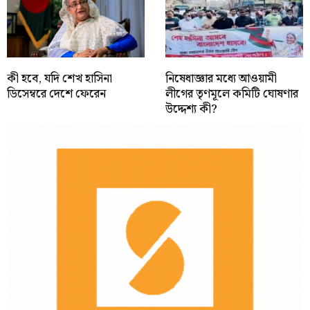
কী হবে, যদি শেখ হাসিনা
নিষেধাজ্ঞার মধ্যে আওয়ামী
ডিসেম্বরে দেশে ফেরেন
লীগের তৃণমূলে কমিটি ঘোষণার
উদ্দেশ্য কী?