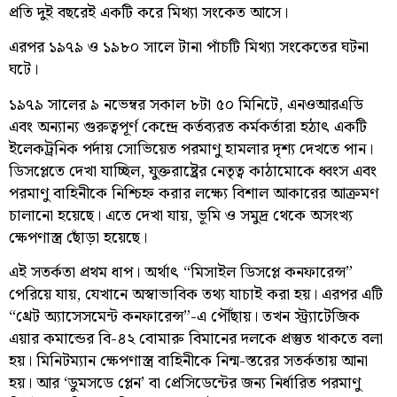
প্রতি দুই বছরেই একটি করে মিথ্যা সংকেত আসে।
এরপর ১৯৭৯ ও ১৯৮০ সালে টানা পাঁচটি মিথ্যা সংকেতের ঘটনা
ঘটে।
১৯৭৯ সালের ৯ নভেম্বর সকাল ৮টা ৫০ মিনিটে, এনওআরএডি
এবং অন্যান্য গুরুত্বপূর্ণ কেন্দ্রে কর্তব্যরত কর্মকর্তারা হঠাৎ একটি
ইলেকট্রনিক পর্দায় সোভিয়েত পরমাণু হামলার দৃশ্য দেখতে পান।
ডিসপ্লেতে দেখা যাচ্ছিল, যুক্তরাষ্ট্রের নেতৃত্ব কাঠামোকে ধ্বংস এবং
পরমাণু বাহিনীকে নিশ্চিহ্ন করার লক্ষ্যে বিশাল আকারের আক্রমণ
চালানো হয়েছে। এতে দেখা যায়, ভূমি ও সমুদ্র থেকে অসংখ্য
ক্ষেপণাস্ত্র ছোঁড়া হয়েছে।
এই সতর্কতা প্রথম ধাপ। অর্থাৎ “মিসাইল ডিসপ্লে কনফারেন্স”
পেরিয়ে যায়, যেখানে অস্বাভাবিক তথ্য যাচাই করা হয়। এরপর এটি
“থ্রেট অ্যাসেসমেন্ট কনফারেন্স”-এ পৌঁছায়। তখন স্ট্র্যাটেজিক
এয়ার কমান্ডের বি-৪২ বোমারু বিমানের দলকে প্রস্তুত থাকতে বলা
হয়। মিনিটম্যান ক্ষেপণাস্ত্র বাহিনীকে নিন্ম-স্তরের সতর্কতায় আনা
হয়। আর ‘ডুমসডে প্লেন’ বা প্রেসিডেন্টের জন্য নির্ধারিত পরমাণু