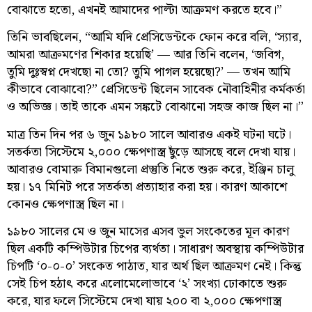
বোঝাতে হতো, এখনই আমাদের পাল্টা আক্রমণ করতে হবে।”
তিনি ভাবছিলেন, “আমি যদি প্রেসিডেন্টকে ফোন করে বলি, ‘স্যার,
আমরা আক্রমণের শিকার হয়েছি’ — আর তিনি বলেন, ‘জবিগ,
তুমি দুঃস্বপ্ন দেখছো না তো? তুমি পাগল হয়েছো?’ — তখন আমি
কীভাবে বোঝাবো?” প্রেসিডেন্ট ছিলেন সাবেক নৌবাহিনীর কর্মকর্তা
ও অভিজ্ঞ। তাই তাকে এমন সঙ্কটে বোঝানো সহজ কাজ ছিল না।”
মাত্র তিন দিন পর ৬ জুন ১৯৮০ সালে আবারও একই ঘটনা ঘটে।
সতর্কতা সিস্টেমে ২,০০০ ক্ষেপণাস্ত্র ছুঁড়ে আসছে বলে দেখা যায়।
আবারও বোমারু বিমানগুলো প্রস্তুতি নিতে শুরু করে, ইঞ্জিন চালু
হয়। ১৭ মিনিট পরে সতর্কতা প্রত্যাহার করা হয়। কারণ আকাশে
কোনও ক্ষেপণাস্ত্র ছিল না।
১৯৮০ সালের মে ও জুন মাসের এসব ভুল সংকেতের মূল কারণ
ছিল একটি কম্পিউটার চিপের ব্যর্থতা। সাধারণ অবস্থায় কম্পিউটার
চিপটি ‘০-০-০’ সংকেত পাঠাত, যার অর্থ ছিল আক্রমণ নেই। কিন্তু
সেই চিপ হঠাৎ করে এলোমেলোভাবে ‘২’ সংখ্যা ঢোকাতে শুরু
করে, যার ফলে সিস্টেমে দেখা যায় ২০০ বা ২,০০০ ক্ষেপণাস্ত্র