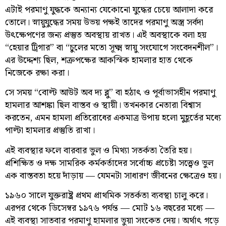
এটাই পরমাণু যুদ্ধকে অন্যান্য যেকোনো যুদ্ধের চেয়ে আলাদা করে
তোলে। স্নায়ুযুদ্ধের সময় উভয় পক্ষই তাদের পরমাণু অস্ত্র সর্বদা
উৎক্ষেপণের জন্য প্রস্তুত অবস্থায় রাখত। এই অবস্থাকে বলা হয়
“হেয়ার ট্রিগার” বা “চুলের মতো সূক্ষ্ম স্নায়ু সংযোগে সংবেদনশীল”।
এর উদ্দেশ্য ছিল, শত্রুপক্ষের আকস্মিক হামলার হাত থেকে
নিজেকে রক্ষা করা।
সে সময় “বোল্ট আউট অব দ্য ব্লু” বা হঠাৎ ও পূর্বাভাসহীন পরমাণু
হামলার আশঙ্কা ছিল বাস্তব ও স্থায়ী। তখনকার নেতারা বিশ্বাস
করতেন, এমন হামলা প্রতিরোধের একমাত্র উপায় হলো মুহূর্তের মধ্যে
পাল্টা হামলার প্রস্তুতি রাখা।
এই ব্যবস্থার ফলে বারবার ভুল ও মিথ্যা সতর্কতা তৈরি হয়।
প্রশিক্ষিত ও দক্ষ সামরিক কর্মকর্তাদের সর্বোচ্চ প্রচেষ্টা সত্ত্বেও ভুল
এক বাস্তবতা হয়ে দাঁড়ায় — যেমনটা সাধারণ জীবনের ক্ষেত্রেও হয়।
১৯৬০ সালে যুক্তরাষ্ট্র প্রথম প্রাথমিক সতর্কতা ব্যবস্থা চালু করে।
এরপর থেকে ডিসেম্বর ১৯৭৬ পর্যন্ত — মোট ১৬ বছরের মধ্যে —
এই ব্যবস্থা সাতবার পরমাণু হামলার ভুয়া সংকেত দেয়। অর্থাৎ গড়ে