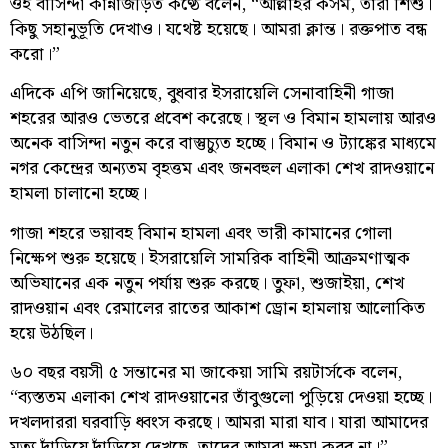
ওই বাসিন্দা কান্নাজড়িত কণ্ঠে বলেন, “আল্লাহর কসম, তারা শিশু।
কিছু সহানুভূতি দেখাও। যথেষ্ট হয়েছে। আমরা ক্লান্ত। রক্তপাত বন্ধ
করো।”
এদিকে এপি জানিয়েছে, বুধবার ইসরায়েলি সেনাবাহিনী গাজা
শহরের আরও ভেতরে প্রবেশ করেছে। স্থল ও বিমান হামলায় আরও
অনেক বাসিন্দা নতুন করে বাস্তুচ্যুত হচ্ছে। বিমান ও ট্যাঙ্কের মাধ্যমে
নগর কেন্দ্রের অন্যতম বৃহত্তম এবং জনবহুল এলাকা শেখ রাদওয়ানে
হামলা চালানো হচ্ছে।
গাজা শহরে ভয়াবহ বিমান হামলা এবং ভারী কামানের গোলা
নিক্ষেপ শুরু হয়েছে। ইসরায়েলি সামরিক বাহিনী আক্রমণাত্মক
অভিযানের এক নতুন পর্যায় শুরু করছে। তুফা, শুজাইয়া, শেখ
রাদওয়ান এবং রেমালের রাতের আকাশ ড্রোন হামলায় আলোকিত
হয়ে উঠছিল।
৬০ বছর বয়সী ৫ সন্তানের মা জাকেয়া সামি রয়টার্সকে বলেন,
“ব্যস্ততম এলাকা শেখ রাদওয়ানের তাঁবুগুলো পুড়িয়ে দেওয়া হচ্ছে।
দখলদাররা ঘরবাড়ি ধ্বংস করছে। আমরা মারা যাব। যারা আমাদের
মৃত্যু দাঁড়িয়ে দাঁড়িয়ে দেখছে, তাদের আমরা ক্ষমা করব না।”