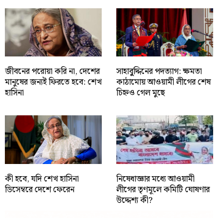
জীবনের পরোয়া করি না, দেশের
সাহাবু্দ্দিনের পদত্যাগ: ক্ষমতা
মানুষের জন্যই ফিরতে হবে: শেখ
কাঠামোয় আওয়ামী লীগের শেষ
হাসিনা
চিহ্নও গেল মুছে
কী হবে, যদি শেখ হাসিনা
নিষেধাজ্ঞার মধ্যে আওয়ামী
ডিসেম্বরে দেশে ফেরেন
লীগের তৃণমূলে কমিটি ঘোষণার
উদ্দেশ্য কী?