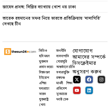
জাহেদ প্রসঙ্গ: দিল্লির ব্যাখ্যায় খোশ নয় ঢাকা
তারেক রহমানের সফর নিয়ে ভারতে প্রতিক্রিয়ায় ‘দাদাগিরি’
দেখছে চীন
যোগাযোগ
ভিডিও
জননীতি
আমাদের সম্পর্কে
ছবি মহল
ব্যবসাপাতি
মুক্তমত
ঘোরাঘুরি
ডিসক্লেইমার
প্রবাস কড়চা
অন্তর্জালে চর্চিত
অনুসরণ করুন
বিশ্বমণ্ডল
তথ্যপ্রযু্ক্তি
ইউরোপ
রঙ্গমঞ্চ
এশিয়া
মানবী
শিক্ষা
মধ্যপ্রাচ্য
প্রতিবেশ
ভারত
সুসমাচার
যুক্তরাষ্ট্র
ফ্যাক্ট চেক
খেলা