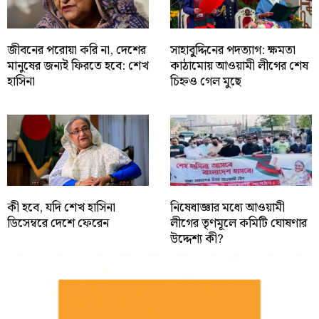
জীবনের পরোয়া করি না, দেশের
সাহাবু্দ্দিনের পদত্যাগ: ক্ষমতা
মানুষের জন্যই ফিরতে হবে: শেখ
কাঠামোয় আওয়ামী লীগের শেষ
হাসিনা
চিহ্নও গেল মুছে
কী হবে, যদি শেখ হাসিনা
নিষেধাজ্ঞার মধ্যে আওয়ামী
ডিসেম্বরে দেশে ফেরেন
লীগের তৃণমূলে কমিটি ঘোষণার
উদ্দেশ্য কী?