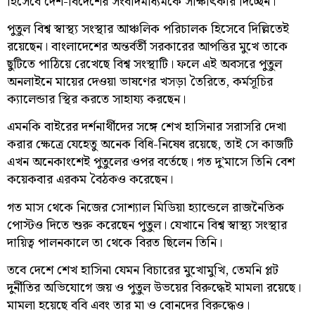
হিসেবে দেশ-বিদেশের সংবাদমাধ্যমকে সাক্ষাৎকার দিচ্ছেন।
পুতুল বিশ্ব স্বাস্থ্য সংস্থার আঞ্চলিক পরিচালক হিসেবে দিল্লিতেই
রয়েছেন। বাংলাদেশের অন্তর্বর্তী সরকারের আপত্তির মুখে তাকে
ছুটিতে পাঠিয়ে রেখেছে বিশ্ব সংস্থাটি। ফলে এই অবসরে পুতুল
অনলাইনে মায়ের দেওয়া ভাষণের খসড়া তৈরিতে, কর্মসূচির
ক্যালেন্ডার স্থির করতে সাহায্য করছেন।
এমনকি বাইরের দর্শনার্থীদের সঙ্গে শেখ হাসিনার সরাসরি দেখা
করার ক্ষেত্রে যেহেতু অনেক বিধি-নিষেধ রয়েছে, তাই সে কাজটি
এখন অনেকাংশেই পুতুলের ওপর বর্তেছে। গত দু’মাসে তিনি বেশ
কয়েকবার এরকম বৈঠকও করেছেন।
গত মাস থেকে নিজের সোশ্যাল মিডিয়া হ্যান্ডেলে রাজনৈতিক
পোস্টও দিতে শুরু করেছেন পুতুল। যেখানে বিশ্ব স্বাস্থ্য সংস্থার
দায়িত্ব পালনকালে তা থেকে বিরত ছিলেন তিনি।
তবে দেশে শেখ হাসিনা যেমন বিচারের মুখোমুখি, তেমনি প্লট
দুর্নীতির অভিযোগে জয় ও পুতুল উভয়ের বিরুদ্ধেই মামলা রয়েছে।
মামলা হয়েছে ববি এবং তার মা ও বোনদের বিরুদ্ধেও।