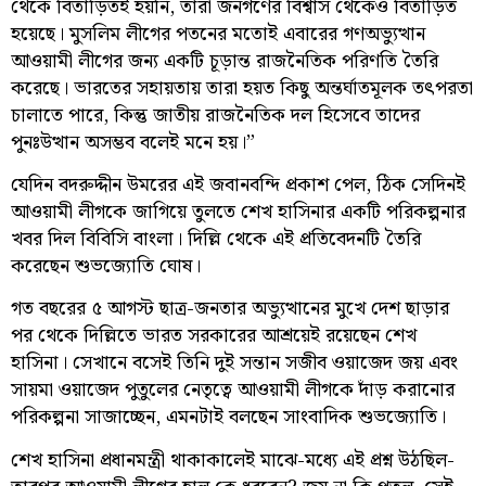
থেকে বিতাড়িতই হয়নি, তারা জনগণের বিশ্বাস থেকেও বিতাড়িত
হয়েছে। মুসলিম লীগের পতনের মতোই এবারের গণঅভ্যুত্থান
আওয়ামী লীগের জন্য একটি চূড়ান্ত রাজনৈতিক পরিণতি তৈরি
করেছে। ভারতের সহায়তায় তারা হয়ত কিছু অন্তর্ঘাতমূলক তৎপরতা
চালাতে পারে, কিন্তু জাতীয় রাজনৈতিক দল হিসেবে তাদের
পুনঃউত্থান অসম্ভব বলেই মনে হয়।”
যেদিন বদরুদ্দীন উমরের এই জবানবন্দি প্রকাশ পেল, ঠিক সেদিনই
আওয়ামী লীগকে জাগিয়ে তুলতে শেখ হাসিনার একটি পরিকল্পনার
খবর দিল বিবিসি বাংলা। দিল্লি থেকে এই প্রতিবেদনটি তৈরি
করেছেন শুভজ্যোতি ঘোষ।
গত বছরের ৫ আগস্ট ছাত্র-জনতার অভ্যুত্থানের মুখে দেশ ছাড়ার
পর থেকে দিল্লিতে ভারত সরকারের আশ্রয়েই রয়েছেন শেখ
হাসিনা। সেখানে বসেই তিনি দুই সন্তান সজীব ওয়াজেদ জয় এবং
সায়মা ওয়াজেদ পুতুলের নেতৃত্বে আওয়ামী লীগকে দাঁড় করানোর
পরিকল্পনা সাজাচ্ছেন, এমনটাই বলছেন সাংবাদিক শুভজ্যোতি।
শেখ হাসিনা প্রধানমন্ত্রী থাকাকালেই মাঝে-মধ্যে এই প্রশ্ন উঠছিল-