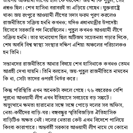
তারপর আওয়ামী লীগের হাল কে ধরবেন? জয় না কি পুতুল, সেই
প্রশ্নও ছিল। শেখ হাসিনা বরাবরই তা এড়িয়ে গেছেন। যুক্তরাষ্ট্রে
থাকা জয় রংপুরে আওয়ামী লীগের সদস ফরম পূরণ করলেও
রাজনীতিতে সক্রিয় হননি কখনও; যদিও প্রধানমন্ত্রীর উপদেষ্টা
হিসেবে সরকারি পদ নিয়েছিলেন। পুতুল কখনও আওয়ামী লীগে
সক্রিয় হননি। তার মনোযোগ ছিল অটিজম সচেতনতা গড়ার দিকে,
শেষ অবধি বিশ্ব স্বাস্থ্য সংস্থার দক্ষিণ এশিয়া অঞ্চলের পরিচালকও
হন তিনি।
সন্তানদের রাজনীতিতে আনার বিষয়ে শেখ হাসিনাকে কখনও তেমন
আগ্রহী দেখা যায়নি। তিনি বলতেন, জয়-পুতুল রাজনীতিতে নামবেন
কি না, সেটা তাদের ওপরই নির্ভর করে।
কিন্তু পরিস্থিতি এখন অনেকটা বদলে গেছে। ৭৬ বছরেরও বেশি
পুরনো আওয়ামী লীগ এখন ইতিহাসে সবচেয়ে বড় সঙ্কটে।
অভ্যুত্থানে ক্ষমতা হারানোর সঙ্গে সঙ্গে পোড়ে দলের সব অফিস,
নেতা-কর্মীদের বাড়ি-ঘর। বঙ্গবন্ধুর স্মৃতিবিজড়িত ঐতিহাসিক
বাড়িটিও অক্ষত নেই। দলের নেতারা কেউ এখন বিদেশে পালিয়ে
কিংবা কারাগারে। অন্তর্বর্তী সরকার আওয়ামী লীগ নামে যে কোনো