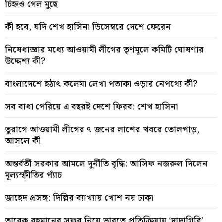
চিহ্নও গেল মুছে
কী হবে, যদি শেখ হাসিনা ডিসেম্বরে দেশে ফেরেন
নিষেধাজ্ঞার মধ্যে আওয়ামী লীগের তৃণমূলে কমিটি ঘোষণার
উদ্দেশ্য কী?
বাংলাদেশে হঠাৎ কলেমা লেখা পতাকা ওড়ার নেপথ্যে কী?
সব বাধা পেরিয়ে এ বছরই দেশে ফিরব: শেখ হাসিনা
তুরাগে আওয়ামী লীগের ৭ জনের লাশের খবরে তোলপাড়,
আসলে কী
অন্তর্বর্তী সরকার আমলে দুর্নীতি বৃদ্ধি: আসিফ নজরুল দিলেন
মূল্যস্ফীতির প্যাঁচ
জাহেদ প্রসঙ্গ: দিল্লির ব্যাখ্যায় খোশ নয় ঢাকা
তারেক রহমানের সফর নিয়ে ভারতে প্রতিক্রিয়ায় ‘দাদাগিরি’