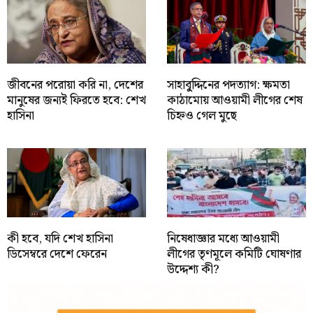
জীবনের পরোয়া করি না, দেশের
সাহাবু্দ্দিনের পদত্যাগ: ক্ষমতা
মানুষের জন্যই ফিরতে হবে: শেখ
কাঠামোয় আওয়ামী লীগের শেষ
হাসিনা
চিহ্নও গেল মুছে
কী হবে, যদি শেখ হাসিনা
নিষেধাজ্ঞার মধ্যে আওয়ামী
ডিসেম্বরে দেশে ফেরেন
লীগের তৃণমূলে কমিটি ঘোষণার
উদ্দেশ্য কী?