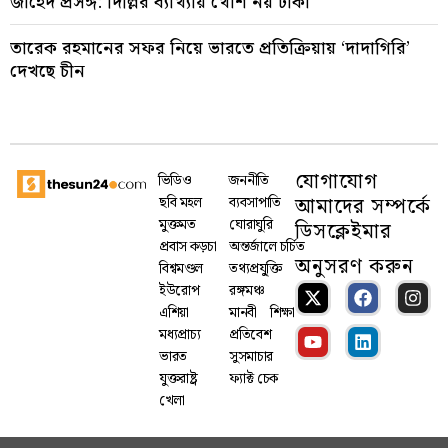
জাহেদ প্রসঙ্গ: দিল্লির ব্যাখ্যায় খোশ নয় ঢাকা
তারেক রহমানের সফর নিয়ে ভারতে প্রতিক্রিয়ায় ‘দাদাগিরি’
দেখছে চীন
যোগাযোগ
ভিডিও
জননীতি
আমাদের সম্পর্কে
ছবি মহল
ব্যবসাপাতি
মুক্তমত
ঘোরাঘুরি
ডিসক্লেইমার
প্রবাস কড়চা
অন্তর্জালে চর্চিত
অনুসরণ করুন
বিশ্বমণ্ডল
তথ্যপ্রযু্ক্তি
ইউরোপ
রঙ্গমঞ্চ
এশিয়া
মানবী
শিক্ষা
মধ্যপ্রাচ্য
প্রতিবেশ
ভারত
সুসমাচার
যুক্তরাষ্ট্র
ফ্যাক্ট চেক
খেলা