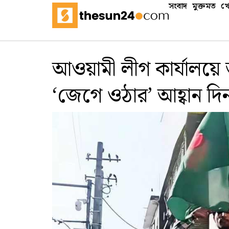
সংবাদ
মুক্তমত
খে
আওয়ামী লীগ কার্যালয়ে 
‘জেগে ওঠার’ আহ্বান দ