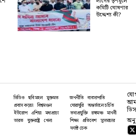
েশে
লীগের তৃণমূলে
কমিটি ঘোষণার
উদ্দেশ্য কী?
যো
ভিডিও
ছবি মহল
মুক্তমত
জননীতি
ব্যবসাপাতি
আমা
প্রবাস কড়চা
বিশ্বমণ্ডল
ঘোরাঘুরি
অন্তর্জালে চর্চিত
ডিস
ইউরোপ
এশিয়া
মধ্যপ্রাচ্য
তথ্যপ্রযু্ক্তি
রঙ্গমঞ্চ
মানবী
অন
ভারত
যুক্তরাষ্ট্র
খেলা
শিক্ষা
প্রতিবেশ
সুসমাচার
ফ্যাক্ট চেক