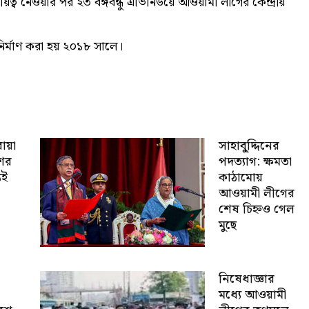
িত্ব নেওয়ার পর ২৩ বঙ্গবন্ধু এভিনিউয়ে আওয়ামী লীগের কেন্দ্রীয়
ির্মাণ করা হয় ২০১৮ সালে।
োয়া
সাহাবু্দ্দিনের
শের
পদত্যাগ: ক্ষমতা
যই
কাঠামোয়
আওয়ামী লীগের
শেষ চিহ্নও গেল
মুছে
নিষেধাজ্ঞার
মধ্যে আওয়ামী