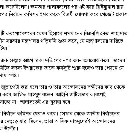
মামলা করেছিলেন। ক্ষমতার পালাবদলের পর এই বছর ট্রাইব্যুনাল রায়
রপর নির্বাচন কমিশন ইশরাককে বিজয়ী ঘোষণা করে গেজেট প্রকাশ
ম সিটি করপোরেশনের মেয়র হিসাবে শপথ নেন বিএনপি নেতা শাহাদাত
রকার মন্ত্রণালয় গড়িমসি শুরু করে, যে মন্ত্রণালয়ের দায়িত্বে
ইয়া।
মীরা এক সপ্তাহ আগে ঢাকা দক্ষিণের নগর ভবন অবরোধ করে। তাদের
 কমিটির সদস্য ইশরাকের ডাকে কর্মসূচি শুরু হলেও তার পেছনে যে
ায় স্পষ্ট।
 জুতাপেটা করা হলে তার ও তার আন্দোলনের সঙ্গীদের কাছ থেকে
 দাবি করে আসিফ মাহমুদ বলেন, আইনি জটিলতার কারণেই
যাচ্ছে না। আদালতেই এর সুরাহা হবে।
নির্বাচন কমিশন ঘেরাও করে। সেখান থেকে জাতীয় নির্বাচনের
ূচির নেতৃত্বে যারা ছিলেন, তারা আসিফ মাহমুদেরই আন্দোলনের
িক উল্টো।