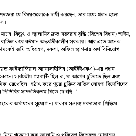
ষজ্ঞরা যে বিষয়গুলোকে দায়ী করছেন, তার মধ্যে প্রধান হলো
িল।
ে ‘বিদ্যুৎ ও জ্বালানির দ্রুত সরবরাহ বৃদ্ধি (বিশেষ বিধান) আইন,
্প বাতিল করে বর্তমান অন্তর্বর্তীকালীন সরকার। আর এতে অনেক
া ইতোমধ্যেই জমি অধিগ্রহণ, নকশা, অফিস স্থাপনায় অর্থ বিনিয়োগ
যান্ড ফাইন্যান্সিয়াল অ্যানালাইসিস (আইইইএফএ)-এর প্রধান
নো সার্বভৌম গ্যারান্টি ছিল না, যা আগের চুক্তিতে ছিল এবং
ভূমিকা রেখেছিল। হঠাৎ করে পুরো চুক্তির বাতিল ঘোষণা বিদেশিদের
 পিডিবির সাম্প্রতিকতম বিডে দেখছি।”
ংকের অর্থায়নের সুযোগ না থাকায় সম্ভাব্য দরদাতারা পিছিয়ে
্যুৎ নিয়ে গবেষণা করা জ্বালানি ও পরিবেশ বিশেষজ্ঞ মোহাম্মদ