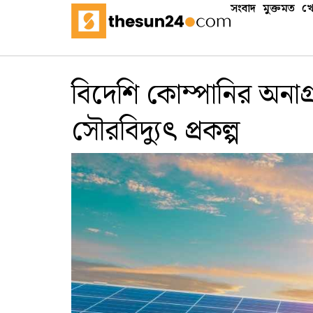
সংবাদ
মুক্তমত
খে
বিদেশি কোম্পানির অনাগ্র
সৌরবিদ্যুৎ প্রকল্প