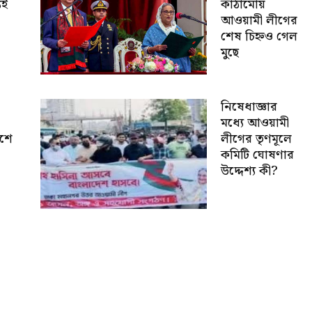
যই
কাঠামোয়
আওয়ামী লীগের
শেষ চিহ্নও গেল
মুছে
নিষেধাজ্ঞার
মধ্যে আওয়ামী
েশে
লীগের তৃণমূলে
কমিটি ঘোষণার
উদ্দেশ্য কী?