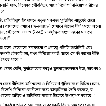
বালানি খাত, বিশেষত সৌরবিদ্যুৎ খাতে বিদেশি বিনিয়োগকারীদের
করে।
বিদ্যুৎ উৎপাদনে প্রকৃত সক্ষমতা সূর্যরশ্মির প্রাচুর্যের চেয়ে
র ওপর। আমাদের এখানে (ফিনল্যান্ডে) যেখানে শীতের দীর্ঘ সময়ে আলো
, স্টোরেজ এবং স্মার্ট কন্ট্রোল প্রযুক্তির সংযোজনের মাধ্যমে
য়েছে।”
হলো যেকোনো নবায়নযোগ্য প্রকল্পে পলিসি সার্টেনিটি এবং
্রকল্প তখনই টেকসই হয়, যখন বিনিয়োগকারী জানে সে কী ধরনের নীতি
 পেতে পারে।”
যতা যেমন বেশি, সূর্যালোকের ঘনত্বও তুলনামূলকভাবে উচ্চ, তারপরও
ধতার চেয়ে নীতিগত অনিশ্চয়তা ও বিনিয়োগ ঝুঁকির মধ্যে নিহিত। হঠাৎ
 বিদেশি বিনিয়োগকারীদের মধ্যে আস্থাহীনতা তৈরি করেছে, যা
এক ধরনের অস্থির ও অনিশ্চিত বাজার হিসেবে উপস্থাপন করেছে।”
া ফিরিয়ে আনতে চায়, তাহলে কয়েকটি বিষয়ে পদক্ষেপ নেওয়া