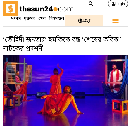
Login
সংবাদ
মুক্তমত
খেলা
বিশ্বমণ্ডল
Eng
‘তৌহিদী জনতার’ হুমকিতে বন্ধ ‘শেষের কবিতা’
নাটকের প্রদর্শনী