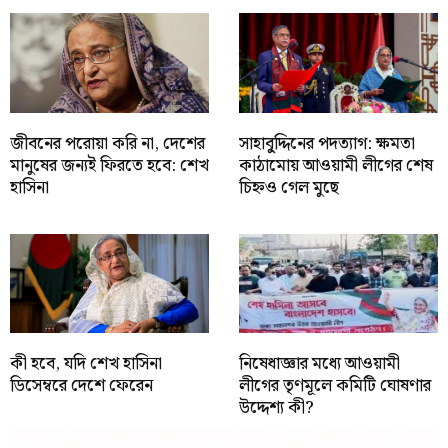
জীবনের পরোয়া করি না, দেশের
সাহাবু্দ্দিনের পদত্যাগ: ক্ষমতা
মানুষের জন্যই ফিরতে হবে: শেখ
কাঠামোয় আওয়ামী লীগের শেষ
হাসিনা
চিহ্নও গেল মুছে
কী হবে, যদি শেখ হাসিনা
নিষেধাজ্ঞার মধ্যে আওয়ামী
ডিসেম্বরে দেশে ফেরেন
লীগের তৃণমূলে কমিটি ঘোষণার
উদ্দেশ্য কী?