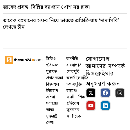
জাহেদ প্রসঙ্গ: দিল্লির ব্যাখ্যায় খোশ নয় ঢাকা
তারেক রহমানের সফর নিয়ে ভারতে প্রতিক্রিয়ায় ‘দাদাগিরি’
দেখছে চীন
যোগাযোগ
ভিডিও
জননীতি
আমাদের সম্পর্কে
ছবি মহল
ব্যবসাপাতি
মুক্তমত
ঘোরাঘুরি
ডিসক্লেইমার
প্রবাস কড়চা
অন্তর্জালে চর্চিত
অনুসরণ করুন
বিশ্বমণ্ডল
তথ্যপ্রযু্ক্তি
ইউরোপ
রঙ্গমঞ্চ
এশিয়া
মানবী
শিক্ষা
মধ্যপ্রাচ্য
প্রতিবেশ
ভারত
সুসমাচার
যুক্তরাষ্ট্র
ফ্যাক্ট চেক
খেলা