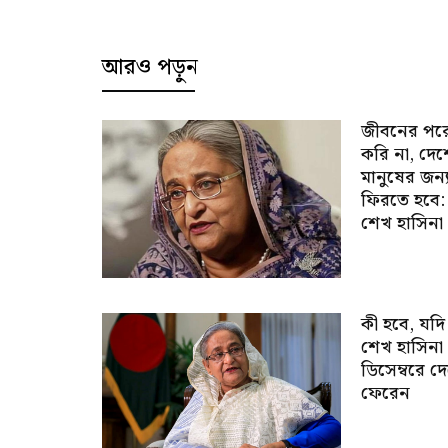
আরও পড়ুন
জীবনের পর
করি না, দে
মানুষের জন্
ফিরতে হবে:
শেখ হাসিনা
কী হবে, যদি
শেখ হাসিনা
ডিসেম্বরে দ
ফেরেন