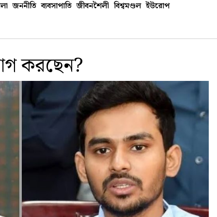
লা
জননীতি
ব্যবসাপাতি
জীবনশৈলী
বিশ্বমণ্ডল
ইউরোপ
যাগ করছেন?