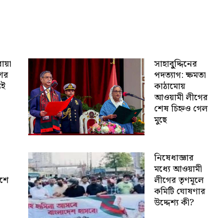
োয়া
সাহাবু্দ্দিনের
শের
পদত্যাগ: ক্ষমতা
যই
কাঠামোয়
আওয়ামী লীগের
শেষ চিহ্নও গেল
মুছে
নিষেধাজ্ঞার
মধ্যে আওয়ামী
েশে
লীগের তৃণমূলে
কমিটি ঘোষণার
উদ্দেশ্য কী?