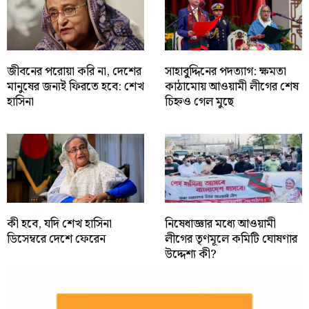
জীবনের পরোয়া করি না, দেশের
সাহাবু্দ্দিনের পদত্যাগ: ক্ষমতা
মানুষের জন্যই ফিরতে হবে: শেখ
কাঠামোয় আওয়ামী লীগের শেষ
হাসিনা
চিহ্নও গেল মুছে
কী হবে, যদি শেখ হাসিনা
নিষেধাজ্ঞার মধ্যে আওয়ামী
ডিসেম্বরে দেশে ফেরেন
লীগের তৃণমূলে কমিটি ঘোষণার
উদ্দেশ্য কী?