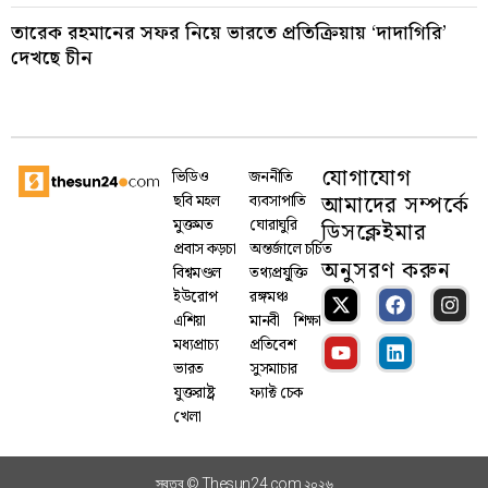
তারেক রহমানের সফর নিয়ে ভারতে প্রতিক্রিয়ায় ‘দাদাগিরি’
দেখছে চীন
যোগাযোগ
ভিডিও
জননীতি
আমাদের সম্পর্কে
ছবি মহল
ব্যবসাপাতি
মুক্তমত
ঘোরাঘুরি
ডিসক্লেইমার
প্রবাস কড়চা
অন্তর্জালে চর্চিত
অনুসরণ করুন
বিশ্বমণ্ডল
তথ্যপ্রযু্ক্তি
ইউরোপ
রঙ্গমঞ্চ
এশিয়া
মানবী
শিক্ষা
মধ্যপ্রাচ্য
প্রতিবেশ
ভারত
সুসমাচার
যুক্তরাষ্ট্র
ফ্যাক্ট চেক
খেলা
স্বত্ব © Thesun24.com ২০২৬