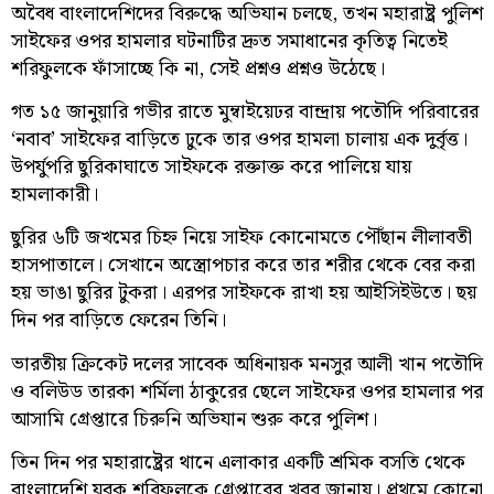
অবৈধ বাংলাদেশিদের বিরুদ্ধে অভিযান চলছে, তখন মহারাষ্ট্র পুলিশ
সাইফের ওপর হামলার ঘটনাটির দ্রুত সমাধানের কৃতিত্ব নিতেই
শরিফুলকে ফাঁসাচ্ছে কি না, সেই প্রশ্নও প্রশ্নও উঠেছে।
গত ১৫ জানুয়ারি গভীর রাতে মুম্বাইয়েঢর বান্দ্রায় পতৌদি পরিবারের
‘নবাব’ সাইফের বাড়িতে ঢুকে তার ওপর হামলা চালায় এক দুর্বৃত্ত।
উপর্যুপরি ছুরিকাঘাতে সাইফকে রক্তাক্ত করে পালিয়ে যায়
হামলাকারী।
ছুরির ৬টি জখমের চিহ্ন নিয়ে সাইফ কোনোমতে পৌঁছান লীলাবতী
হাসপাতালে। সেখানে অস্ত্রোপচার করে তার শরীর থেকে বের করা
হয় ভাঙা ছুরির টুকরা। এরপর সাইফকে রাখা হয় আইসিইউতে। ছয়
দিন পর বাড়িতে ফেরেন তিনি।
ভারতীয় ক্রিকেট দলের সাবেক অধিনায়ক মনসুর আলী খান পতৌদি
ও বলিউড তারকা শর্মিলা ঠাকুরের ছেলে সাইফের ওপর হামলার পর
আসামি গ্রেপ্তারে চিরুনি অভিযান শুরু করে পুলিশ।
তিন দিন পর মহারাষ্ট্রের থানে এলাকার একটি শ্রমিক বসতি থেকে
বাংলাদেশি যুবক শরিফুলকে গ্রেপ্তারের খবর জানায়। প্রথমে কোনো