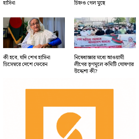
হাসিনা
চিহ্নও গেল মুছে
কী হবে, যদি শেখ হাসিনা
নিষেধাজ্ঞার মধ্যে আওয়ামী
ডিসেম্বরে দেশে ফেরেন
লীগের তৃণমূলে কমিটি ঘোষণার
উদ্দেশ্য কী?