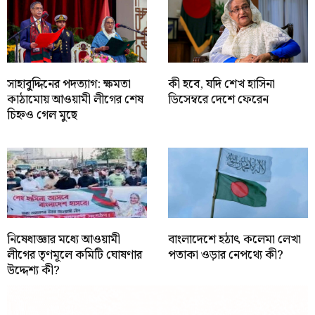
সাহাবু্দ্দিনের পদত্যাগ: ক্ষমতা
কী হবে, যদি শেখ হাসিনা
কাঠামোয় আওয়ামী লীগের শেষ
ডিসেম্বরে দেশে ফেরেন
চিহ্নও গেল মুছে
নিষেধাজ্ঞার মধ্যে আওয়ামী
বাংলাদেশে হঠাৎ কলেমা লেখা
লীগের তৃণমূলে কমিটি ঘোষণার
পতাকা ওড়ার নেপথ্যে কী?
উদ্দেশ্য কী?