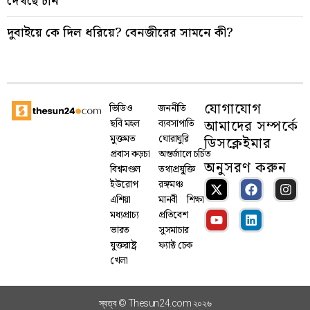
দেখছে চীন
দুবাইয়ে কে দিল ধরিয়ে? বেনজীরের সামনে কী?
যোগাযোগ
ভিডিও
জননীতি
আমাদের সম্পর্কে
ছবি মহল
ব্যবসাপাতি
মুক্তমত
ঘোরাঘুরি
ডিসক্লেইমার
প্রবাস কড়চা
অন্তর্জালে চর্চিত
অনুসরণ করুন
বিশ্বমণ্ডল
তথ্যপ্রযু্ক্তি
ইউরোপ
রঙ্গমঞ্চ
এশিয়া
মানবী
শিক্ষা
মধ্যপ্রাচ্য
প্রতিবেশ
ভারত
সুসমাচার
যুক্তরাষ্ট্র
ফ্যাক্ট চেক
খেলা
স্বত্ব © Thesun24.com ২০২৬